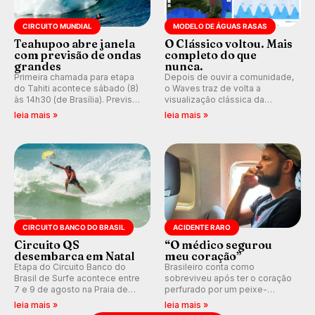
CIRCUITO MUNDIAL
MODELO DE ÁGUAS RASAS
Teahupoo abre janela
O Clássico voltou. Mais
com previsão de ondas
completo do que
grandes
nunca.
Primeira chamada para etapa
Depois de ouvir a comunidade,
do Tahiti acontece sábado (8)
o Waves traz de volta a
às 14h30 (de Brasília). Previsão
visualização clássica da
indica swell consistente.
previsão de águas rasas,
leia mais »
leia mais »
Medina embarca para evento e
agora integrada à nova
WSL divulga baterias, com
plataforma e com previsão das
Kelly Slater convidado.
ondas para até 16 dias.
CIRCUITO BANCO DO BRASIL
ACIDENTE RARO
Circuito QS
“O médico segurou
desembarca em Natal
meu coração”
Etapa do Circuito Banco do
Brasileiro conta como
Brasil de Surfe acontece entre
sobreviveu após ter o coração
7 e 9 de agosto na Praia de
perfurado por um peixe-
Miami (RN), em disputas
agulha enquanto surfava na
leia mais »
leia mais »
válidas pelo Qualifying Series
Costa Rica.