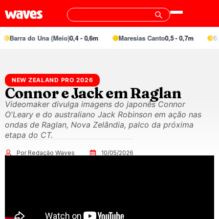
Barra do Una (Meio)
0,4 - 0,6m
Maresias Canto
0,5 - 0,7m
Spec
NEW ZEALAND PRO 2026
Connor e Jack em Raglan
Videomaker divulga imagens do japonês Connor
O'Leary e do australiano Jack Robinson em ação nas
ondas de Raglan, Nova Zelândia, palco da próxima
etapa do CT.
Por Redação Waves
10/05/2026