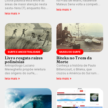
Litoral paulista está entre as
na Praia de Miami, natalense
áreas de maior atenção nesta
Mateus Sena volta a competir
sexta-feira (7), enquanto Rio
em casa em busca de manter a
leia mais »
de Janeiro também recebe
hegemonia potiguar em etapa
leia mais »
alerta para ventos fortes.
do Circuito Banco do Brasil.
Rajadas já chegaram a 97,2
km/h em Itanhaém.
SURFE E ANCESTRALIDADE
MUSEU DO SURFE
Livro resgata raízes
Biteka no Trem da
polinésias
Morte
Antropólogo Luciano
Conheça a história de Paulo
Meneghello propõe releitura
Bittencourt, o Biteka, que
das origens do surfe,
cruzou a América do Sul rumo
resgatando a cultura polinésia
ao Pacífico em uma jornada
leia mais »
leia mais »
e questionando a visão
que se tornou um marco de
ocidental que transformou a
aventura, resiliência e paixão
prática em esporte e indústria.
pelo surfe.