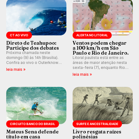
CT AO VIVO
ALERTA NO LITORAL
Direto de Teahupoo:
Ventos podem chegar
Participe dos debates
a 100 km/h em São
Paulo e Rio de Janeiro.
Próxima chamada neste
domingo (9) às 14h (Brasília).
Litoral paulista está entre as
Confira ao vivo o Outerknown
áreas de maior atenção nesta
Tahiti Pro 2026 e participe dos
sexta-feira (7), enquanto Rio
leia mais »
comentários e debates em
de Janeiro também recebe
leia mais »
tempo real no nosso fórum,
alerta para ventos fortes.
durante as etapas da WSL.
Rajadas já chegaram a 97,2
km/h em Itanhaém.
CIRCUITO BANCO DO BRASIL
SURFE E ANCESTRALIDADE
Mateus Sena defende
Livro resgata raízes
título em casa
polinésias