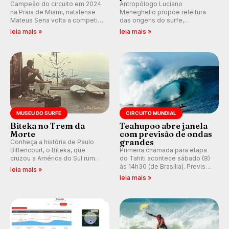
Campeão do circuito em 2024
Antropólogo Luciano
na Praia de Miami, natalense
Meneghello propõe releitura
Mateus Sena volta a competir
das origens do surfe,
em casa em busca de manter a
resgatando a cultura polinésia
leia mais »
leia mais »
hegemonia potiguar em etapa
e questionando a visão
do Circuito Banco do Brasil.
ocidental que transformou a
prática em esporte e indústria.
MUSEU DO SURFE
CIRCUITO MUNDIAL
Biteka no Trem da
Teahupoo abre janela
Morte
com previsão de ondas
grandes
Conheça a história de Paulo
Bittencourt, o Biteka, que
Primeira chamada para etapa
cruzou a América do Sul rumo
do Tahiti acontece sábado (8)
ao Pacífico em uma jornada
às 14h30 (de Brasília). Previsão
leia mais »
que se tornou um marco de
indica swell consistente.
leia mais »
aventura, resiliência e paixão
Medina embarca para evento e
pelo surfe.
WSL divulga baterias, com
Kelly Slater convidado.