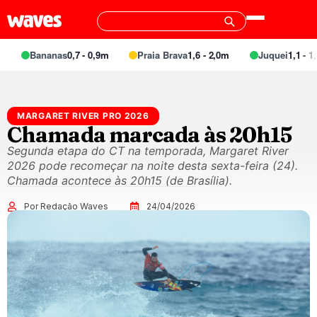
Bananas
0,7 - 0,9m
Praia Brava
1,6 - 2,0m
Juquei
1,1 - 1,4
MARGARET RIVER PRO 2026
Chamada marcada às 20h15
Segunda etapa do CT na temporada, Margaret River
2026 pode recomeçar na noite desta sexta-feira (24).
Chamada acontece às 20h15 (de Brasília).
Por Redação Waves
24/04/2026