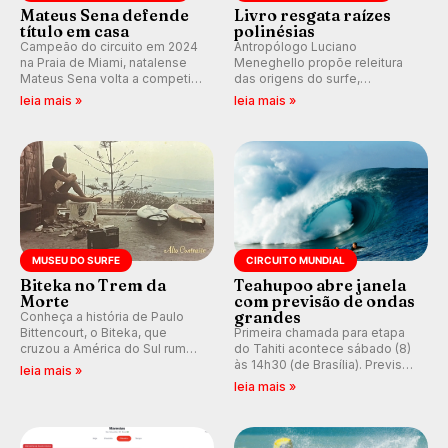
Mateus Sena defende
Livro resgata raízes
título em casa
polinésias
Campeão do circuito em 2024
Antropólogo Luciano
na Praia de Miami, natalense
Meneghello propõe releitura
Mateus Sena volta a competir
das origens do surfe,
em casa em busca de manter a
resgatando a cultura polinésia
leia mais »
leia mais »
hegemonia potiguar em etapa
e questionando a visão
do Circuito Banco do Brasil.
ocidental que transformou a
prática em esporte e indústria.
MUSEU DO SURFE
CIRCUITO MUNDIAL
Biteka no Trem da
Teahupoo abre janela
Morte
com previsão de ondas
grandes
Conheça a história de Paulo
Bittencourt, o Biteka, que
Primeira chamada para etapa
cruzou a América do Sul rumo
do Tahiti acontece sábado (8)
ao Pacífico em uma jornada
às 14h30 (de Brasília). Previsão
leia mais »
que se tornou um marco de
indica swell consistente.
leia mais »
aventura, resiliência e paixão
Medina embarca para evento e
pelo surfe.
WSL divulga baterias, com
Kelly Slater convidado.