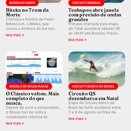
MUSEU DO SURFE
CIRCUITO MUNDIAL
Biteka no Trem da
Teahupoo abre janela
Morte
com previsão de ondas
grandes
Conheça a história de Paulo
Bittencourt, o Biteka, que
Primeira chamada para etapa
cruzou a América do Sul rumo
do Tahiti acontece sábado (8)
ao Pacífico em uma jornada
às 14h30 (de Brasília). Previsão
leia mais »
que se tornou um marco de
indica swell consistente.
leia mais »
aventura, resiliência e paixão
Medina embarca para evento e
pelo surfe.
WSL divulga baterias, com
Kelly Slater convidado.
MODELO DE ÁGUAS RASAS
CIRCUITO BANCO DO BRASIL
O Clássico voltou. Mais
Circuito QS
completo do que
desembarca em Natal
nunca.
Etapa do Circuito Banco do
Depois de ouvir a comunidade,
Brasil de Surfe acontece entre
o Waves traz de volta a
7 e 9 de agosto na Praia de
visualização clássica da
Miami (RN), em disputas
leia mais »
previsão de águas rasas,
válidas pelo Qualifying Series
leia mais »
agora integrada à nova
(QS) 4.000 e pela corrida por
plataforma e com previsão das
vagas no Challenger Series.