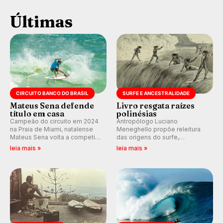
Últimas
CIRCUITO BANCO DO BRASIL
SURFE E ANCESTRALIDADE
Mateus Sena defende
Livro resgata raízes
título em casa
polinésias
Campeão do circuito em 2024
Antropólogo Luciano
na Praia de Miami, natalense
Meneghello propõe releitura
Mateus Sena volta a competir
das origens do surfe,
em casa em busca de manter a
resgatando a cultura polinésia
leia mais »
leia mais »
hegemonia potiguar em etapa
e questionando a visão
do Circuito Banco do Brasil.
ocidental que transformou a
prática em esporte e indústria.