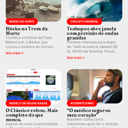
MUSEU DO SURFE
CIRCUITO MUNDIAL
Biteka no Trem da
Teahupoo abre janela
Morte
com previsão de ondas
grandes
Conheça a história de Paulo
Bittencourt, o Biteka, que
Primeira chamada para etapa
cruzou a América do Sul rumo
do Tahiti acontece sábado (8)
ao Pacífico em uma jornada
às 14h30 (de Brasília). Previsão
leia mais »
que se tornou um marco de
indica swell consistente.
leia mais »
aventura, resiliência e paixão
Medina embarca para evento e
pelo surfe.
WSL divulga baterias, com
Kelly Slater convidado.
MODELO DE ÁGUAS RASAS
ACIDENTE RARO
O Clássico voltou. Mais
“O médico segurou
completo do que
meu coração”
nunca.
Brasileiro conta como
Depois de ouvir a comunidade,
sobreviveu após ter o coração