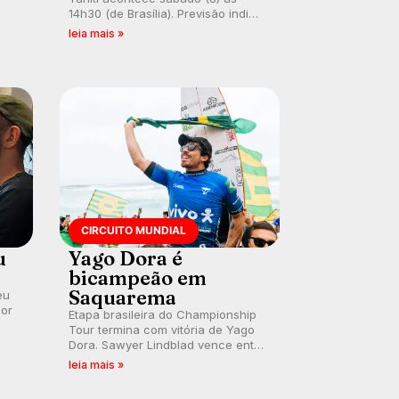
 um
14h30 (de Brasília). Previsão indica
e
swell consistente. Medina
leia mais »
embarca para evento e WSL
divulga baterias, com Kelly Slater
convidado.
CIRCUITO MUNDIAL
u
Yago Dora é
bicampeão em
Saquarema
eu
por
Etapa brasileira do Championship
Tour termina com vitória de Yago
Dora. Sawyer Lindblad vence entre
as mulheres e Leonardo Fioravanti
leia mais »
assume liderança do ranking
mundial da WSL, na etapa de