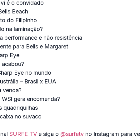
vi é o convidado
Bells Beach
o do Filipinho
o na laminação?
a performance e não resistência
rente para Bells e Margaret
arp Eye
a acabou?
Sharp Eye no mundo
trália – Brasil x EUA
à venda?
a WSl gera encomenda?
s quadriquilhas
caixa no suvaco
anal
SURFE TV
e siga o
@surfetv
no Instagram para ve