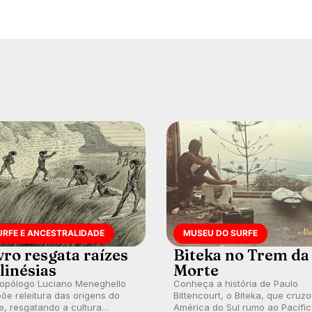
URFE E ANCESTRALIDADE
MUSEU DO SURFE
vro resgata raízes
Biteka no Trem da
linésias
Morte
ropólogo Luciano Meneghello
Conheça a história de Paulo
õe releitura das origens do
Bittencourt, o Biteka, que cruz
e, resgatando a cultura
América do Sul rumo ao Pacífi