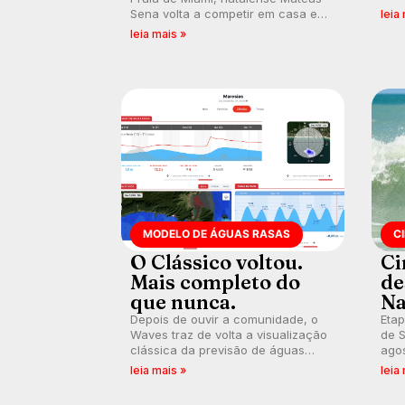
poli
Sena volta a competir em casa em
leia
ocid
busca de manter a hegemonia
leia mais »
prát
potiguar em etapa do Circuito
Banco do Brasil.
MODELO DE ÁGUAS RASAS
C
O Clássico voltou.
Ci
Mais completo do
de
que nunca.
Na
Depois de ouvir a comunidade, o
Etap
Waves traz de volta a visualização
de S
clássica da previsão de águas
agos
rasas, agora integrada à nova
disp
leia mais »
leia
plataforma e com previsão das
Seri
ondas para até 16 dias.
por 