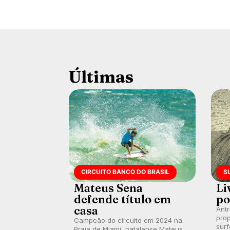
Últimas
CIRCUITO BANCO DO BRASIL
S
Mateus Sena
Li
defende título em
po
casa
Ant
prop
Campeão do circuito em 2024 na
surf
Praia de Miami, natalense Mateus