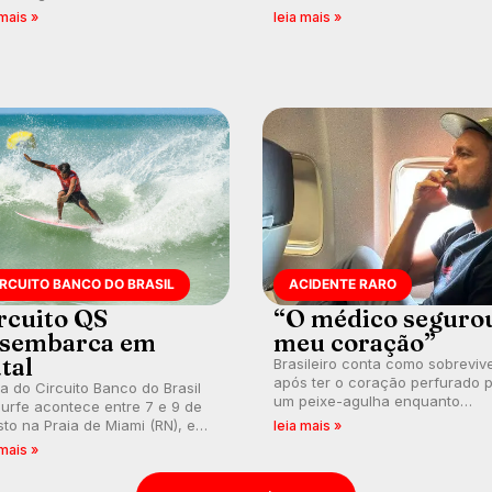
nésia e questionando a visão
em uma jornada que se tornou
 mais »
leia mais »
ental que transformou a
marco de aventura, resiliência 
ica em esporte e indústria.
paixão pelo surfe.
IRCUITO BANCO DO BRASIL
ACIDENTE RARO
rcuito QS
“O médico seguro
sembarca em
meu coração”
tal
Brasileiro conta como sobreviv
após ter o coração perfurado 
a do Circuito Banco do Brasil
um peixe-agulha enquanto
urfe acontece entre 7 e 9 de
surfava na Costa Rica.
to na Praia de Miami (RN), em
leia mais »
utas válidas pelo Qualifying
 mais »
es (QS) 4.000 e pela corrida
vagas no Challenger Series.