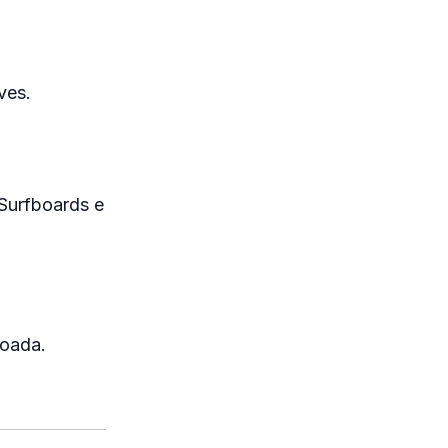
ves.
Surfboards e
boada.