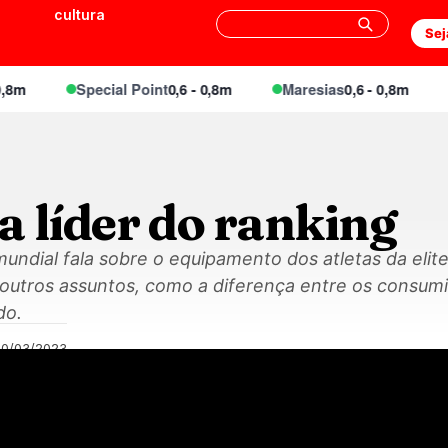
cultura
Sej
Special Point
0,6 - 0,8m
Maresias
0,6 - 0,8m
E
 líder do ranking
mundial fala sobre o equipamento dos atletas da elite
tros assuntos, como a diferença entre os consumid
do.
30/03/2023