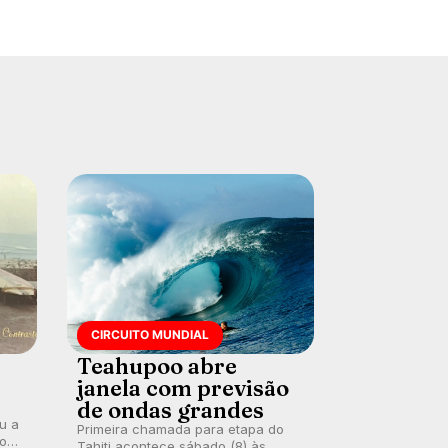
CIRCUITO MUNDIAL
Teahupoo abre
janela com previsão
de ondas grandes
ou a
Primeira chamada para etapa do
co
Tahiti acontece sábado (8) às