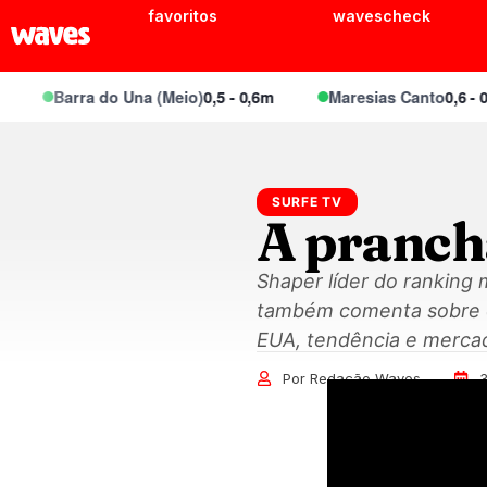
favoritos
wavescheck
Barra do Una (Meio)
0,5 - 0,6m
Maresias Canto
0,6 - 0,8m
SURFE TV
A prancha
Shaper líder do ranking 
também comenta sobre ou
EUA, tendência e merca
Por Redação Waves