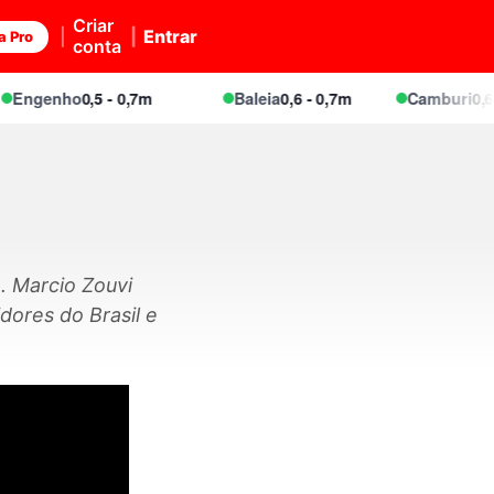
Criar
Entrar
a Pro
conta
ngenho
0,5 - 0,7m
Baleia
0,6 - 0,7m
Camburi
0,6 - 0
. Marcio Zouvi
ores do Brasil e