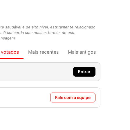
 saudável e de alto nível, estritamente relacionado
você concorda com nossos termos de uso.
mensagem.
 votados
Mais recentes
Mais antigos
Entrar
Fale com a equipe