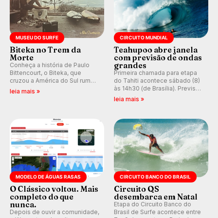
MUSEU DO SURFE
CIRCUITO MUNDIAL
Biteka no Trem da
Teahupoo abre janela
Morte
com previsão de ondas
grandes
Conheça a história de Paulo
Bittencourt, o Biteka, que
Primeira chamada para etapa
cruzou a América do Sul rumo
do Tahiti acontece sábado (8)
ao Pacífico em uma jornada
às 14h30 (de Brasília). Previsão
leia mais »
que se tornou um marco de
indica swell consistente.
leia mais »
aventura, resiliência e paixão
Medina embarca para evento e
pelo surfe.
WSL divulga baterias, com
Kelly Slater convidado.
MODELO DE ÁGUAS RASAS
CIRCUITO BANCO DO BRASIL
O Clássico voltou. Mais
Circuito QS
completo do que
desembarca em Natal
nunca.
Etapa do Circuito Banco do
Depois de ouvir a comunidade,
Brasil de Surfe acontece entre