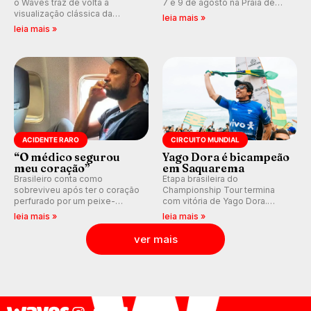
o Waves traz de volta a
7 e 9 de agosto na Praia de
visualização clássica da
Miami (RN), em disputas
leia mais »
previsão de águas rasas,
válidas pelo Qualifying Series
leia mais »
agora integrada à nova
(QS) 4.000 e pela corrida por
plataforma e com previsão das
vagas no Challenger Series.
ondas para até 16 dias.
ACIDENTE RARO
CIRCUITO MUNDIAL
“O médico segurou
Yago Dora é bicampeão
meu coração”
em Saquarema
Brasileiro conta como
Etapa brasileira do
sobreviveu após ter o coração
Championship Tour termina
perfurado por um peixe-
com vitória de Yago Dora.
agulha enquanto surfava na
Sawyer Lindblad vence entre
leia mais »
leia mais »
Costa Rica.
as mulheres e Leonardo
Fioravanti assume liderança do
ver mais
ranking mundial da WSL, na
etapa de Saquarema.