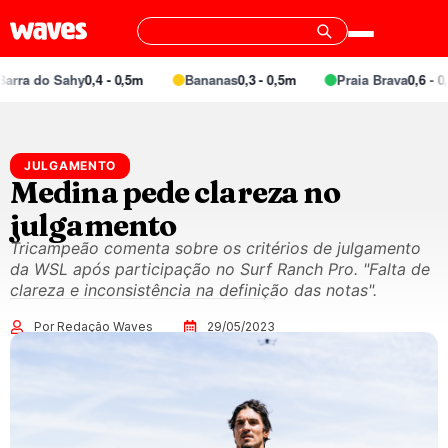
rra do Sahy
0,4 - 0,5m
Bananas
0,3 - 0,5m
Praia Brava
0,6 - 0,9
JULGAMENTO
Medina pede clareza no
julgamento
Tricampeão comenta sobre os critérios de julgamento
da WSL após participação no Surf Ranch Pro. "Falta de
clareza e inconsistência na definição das notas".
Por Redação Waves
29/05/2023