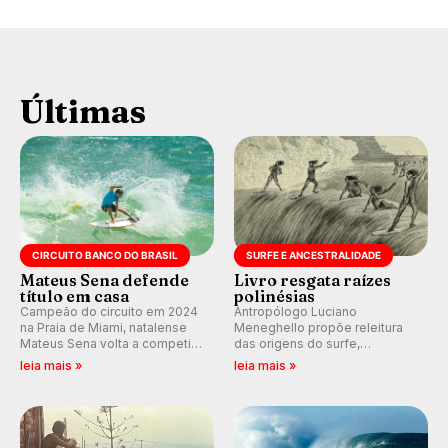
Últimas
CIRCUITO BANCO DO BRASIL
SURFE E ANCESTRALIDADE
Mateus Sena defende
Livro resgata raízes
título em casa
polinésias
Campeão do circuito em 2024
Antropólogo Luciano
na Praia de Miami, natalense
Meneghello propõe releitura
Mateus Sena volta a competir
das origens do surfe,
em casa em busca de manter a
resgatando a cultura polinésia
leia mais »
leia mais »
hegemonia potiguar em etapa
e questionando a visão
do Circuito Banco do Brasil.
ocidental que transformou a
prática em esporte e indústria.