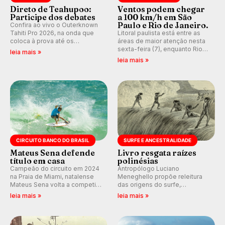
Direto de Teahupoo:
Ventos podem chegar
Participe dos debates
a 100 km/h em São
Paulo e Rio de Janeiro.
Confira ao vivo o Outerknown
Tahiti Pro 2026, na onda que
Litoral paulista está entre as
coloca à prova até os
áreas de maior atenção nesta
melhores surfistas do mundo.
sexta-feira (7), enquanto Rio
leia mais »
E participe dos debates em
de Janeiro também recebe
leia mais »
tempo real durante as etapas
alerta para ventos fortes.
do Mundial da WSL.
Rajadas já chegaram a 97,2
km/h em Itanhaém.
CIRCUITO BANCO DO BRASIL
SURFE E ANCESTRALIDADE
Mateus Sena defende
Livro resgata raízes
título em casa
polinésias
Campeão do circuito em 2024
Antropólogo Luciano
na Praia de Miami, natalense
Meneghello propõe releitura
Mateus Sena volta a competir
das origens do surfe,
em casa em busca de manter a
resgatando a cultura polinésia
leia mais »
leia mais »
hegemonia potiguar em etapa
e questionando a visão
do Circuito Banco do Brasil.
ocidental que transformou a
prática em esporte e indústria.