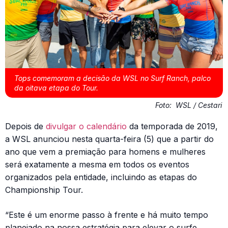
Tops comemoram a decisão da WSL no Surf Ranch, palco
da oitava etapa do Tour.
Foto:
WSL / Cestari
Depois de
divulgar o calendário
da temporada de 2019,
a WSL anunciou nesta quarta-feira (5) que a partir do
ano que vem a premiação para homens e mulheres
será exatamente a mesma em todos os eventos
organizados pela entidade, incluindo as etapas do
Championship Tour.
“Este é um enorme passo à frente e há muito tempo
planejado na nossa estratégia para elevar o surfe