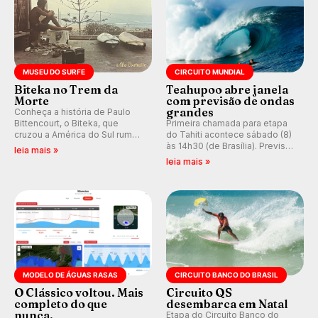
MUSEU DO SURFE
CIRCUITO MUNDIAL
Biteka no Trem da
Teahupoo abre janela
Morte
com previsão de ondas
grandes
Conheça a história de Paulo
Bittencourt, o Biteka, que
Primeira chamada para etapa
cruzou a América do Sul rumo
do Tahiti acontece sábado (8)
ao Pacífico em uma jornada
às 14h30 (de Brasília). Previsão
leia mais »
que se tornou um marco de
indica swell consistente.
leia mais »
aventura, resiliência e paixão
Medina embarca para evento e
pelo surfe.
WSL divulga baterias, com
Kelly Slater convidado.
MODELO DE ÁGUAS RASAS
CIRCUITO BANCO DO BRASIL
O Clássico voltou. Mais
Circuito QS
completo do que
desembarca em Natal
nunca.
Etapa do Circuito Banco do