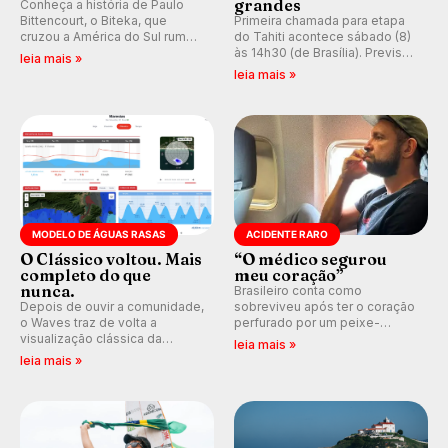
grandes
Conheça a história de Paulo
Bittencourt, o Biteka, que
Primeira chamada para etapa
cruzou a América do Sul rumo
do Tahiti acontece sábado (8)
ao Pacífico em uma jornada
às 14h30 (de Brasília). Previsão
leia mais »
que se tornou um marco de
indica swell consistente.
leia mais »
aventura, resiliência e paixão
Medina embarca para evento e
pelo surfe.
WSL divulga baterias, com
Kelly Slater convidado.
MODELO DE ÁGUAS RASAS
ACIDENTE RARO
O Clássico voltou. Mais
“O médico segurou
completo do que
meu coração”
nunca.
Brasileiro conta como
Depois de ouvir a comunidade,
sobreviveu após ter o coração
o Waves traz de volta a
perfurado por um peixe-
visualização clássica da
agulha enquanto surfava na
leia mais »
previsão de águas rasas,
Costa Rica.
leia mais »
agora integrada à nova
plataforma e com previsão das
ondas para até 16 dias.