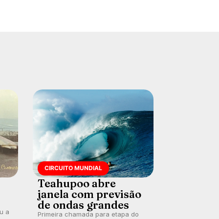
CIRCUITO MUNDIAL
Teahupoo abre
janela com previsão
de ondas grandes
ou a
Primeira chamada para etapa do