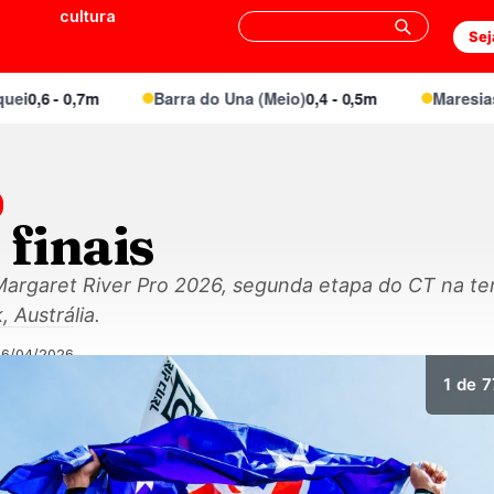
cultura
Sej
0,6 - 0,7m
Barra do Una (Meio)
0,4 - 0,5m
Maresias Ca
 finais
 Margaret River Pro 2026, segunda etapa do CT na t
 Austrália.
26/04/2026
1
de 7