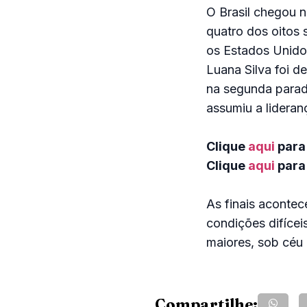
O Brasil chegou n
quatro dos oitos 
os Estados Unidos
Luana Silva foi d
na segunda parad
assumiu a lideran
Clique
aqui
para
Clique
aqui
para 
As finais aconte
condições difícei
maiores, sob céu 
Compartilhe: