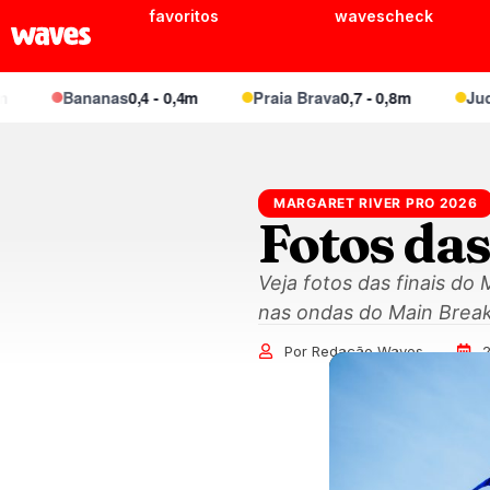
favoritos
wavescheck
Bananas
0,4 - 0,4m
Praia Brava
0,7 - 0,8m
Juquei
MARGARET RIVER PRO 2026
Fotos das
Veja fotos das finais do
nas ondas do Main Break,
Por Redação Waves