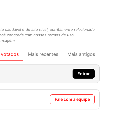
 saudável e de alto nível, estritamente relacionado
você concorda com nossos termos de uso.
mensagem.
 votados
Mais recentes
Mais antigos
Entrar
Fale com a equipe