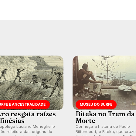
URFE E ANCESTRALIDADE
MUSEU DO SURFE
vro resgata raízes
Biteka no Trem da
linésias
Morte
ropólogo Luciano Meneghello
Conheça a história de Paulo
õe releitura das origens do
Bittencourt, o Biteka, que cruz