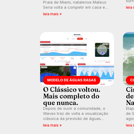
surf
Praia de Miami, natalense Mateus
poli
Sena volta a competir em casa em
leia
ocid
busca de manter a hegemonia
leia mais »
prát
potiguar em etapa do Circuito
Banco do Brasil.
MODELO DE ÁGUAS RASAS
C
O Clássico voltou.
Ci
Mais completo do
de
que nunca.
Na
Depois de ouvir a comunidade, o
Etap
Waves traz de volta a visualização
de S
clássica da previsão de águas
agos
rasas, agora integrada à nova
disp
leia mais »
leia
plataforma e com previsão das
Seri
ondas para até 16 dias.
por 