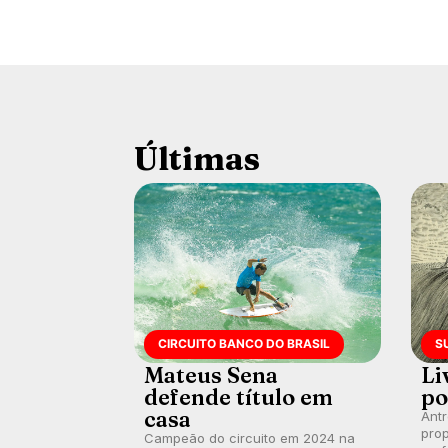
Últimas
CIRCUITO BANCO DO BRASIL
S
Mateus Sena
Li
defende título em
po
casa
Ant
prop
Campeão do circuito em 2024 na