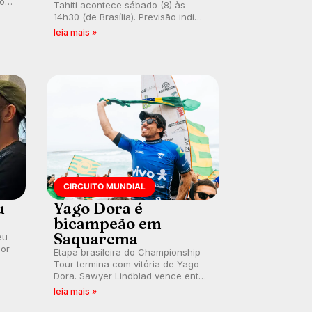
co
Tahiti acontece sábado (8) às
 um
14h30 (de Brasília). Previsão indica
e
swell consistente. Medina
leia mais »
embarca para evento e WSL
divulga baterias, com Kelly Slater
convidado.
CIRCUITO MUNDIAL
u
Yago Dora é
bicampeão em
Saquarema
eu
por
Etapa brasileira do Championship
Tour termina com vitória de Yago
Dora. Sawyer Lindblad vence entre
as mulheres e Leonardo Fioravanti
leia mais »
assume liderança do ranking
mundial da WSL, na etapa de