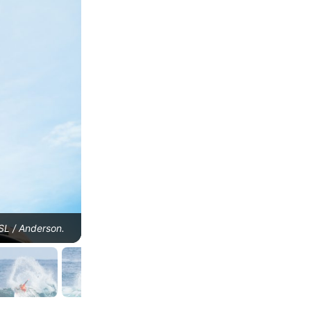
WSL / Anderson.
George Pittar, Western Australia Margaret River