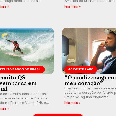
e, resgatando a cultura
América do Sul rumo ao Pacífi
nésia e questionando a visão
em uma jornada que se tornou
 mais »
leia mais »
ental que transformou a
marco de aventura, resiliência 
ica em esporte e indústria.
paixão pelo surfe.
IRCUITO BANCO DO BRASIL
ACIDENTE RARO
rcuito QS
“O médico seguro
sembarca em
meu coração”
tal
Brasileiro conta como sobreviv
após ter o coração perfurado 
a do Circuito Banco do Brasil
um peixe-agulha enquanto
urfe acontece entre 7 e 9 de
surfava na Costa Rica.
to na Praia de Miami (RN), em
leia mais »
utas válidas pelo Qualifying
 mais »
es (QS) 4.000 e pela corrida
vagas no Challenger Series.