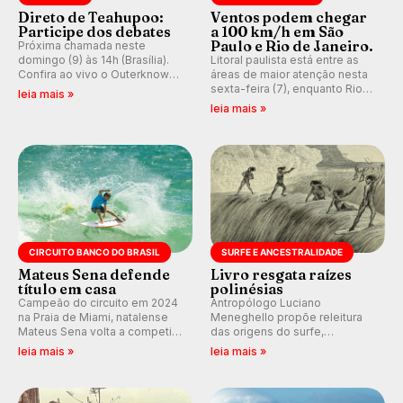
Direto de Teahupoo:
Ventos podem chegar
Participe dos debates
a 100 km/h em São
Paulo e Rio de Janeiro.
Próxima chamada neste
domingo (9) às 14h (Brasília).
Litoral paulista está entre as
Confira ao vivo o Outerknown
áreas de maior atenção nesta
Tahiti Pro 2026 e participe dos
sexta-feira (7), enquanto Rio
leia mais »
comentários e debates em
de Janeiro também recebe
leia mais »
tempo real no nosso fórum,
alerta para ventos fortes.
durante as etapas da WSL.
Rajadas já chegaram a 97,2
km/h em Itanhaém.
CIRCUITO BANCO DO BRASIL
SURFE E ANCESTRALIDADE
Mateus Sena defende
Livro resgata raízes
título em casa
polinésias
Campeão do circuito em 2024
Antropólogo Luciano
na Praia de Miami, natalense
Meneghello propõe releitura
Mateus Sena volta a competir
das origens do surfe,
em casa em busca de manter a
resgatando a cultura polinésia
leia mais »
leia mais »
hegemonia potiguar em etapa
e questionando a visão
do Circuito Banco do Brasil.
ocidental que transformou a
prática em esporte e indústria.