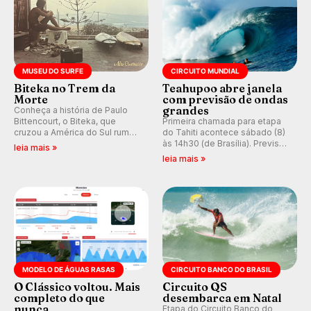
MUSEU DO SURFE
CIRCUITO MUNDIAL
Biteka no Trem da
Teahupoo abre janela
Morte
com previsão de ondas
grandes
Conheça a história de Paulo
Bittencourt, o Biteka, que
Primeira chamada para etapa
cruzou a América do Sul rumo
do Tahiti acontece sábado (8)
ao Pacífico em uma jornada
às 14h30 (de Brasília). Previsão
leia mais »
que se tornou um marco de
indica swell consistente.
leia mais »
aventura, resiliência e paixão
Medina embarca para evento e
pelo surfe.
WSL divulga baterias, com
Kelly Slater convidado.
MODELO DE ÁGUAS RASAS
CIRCUITO BANCO DO BRASIL
O Clássico voltou. Mais
Circuito QS
completo do que
desembarca em Natal
nunca.
Etapa do Circuito Banco do