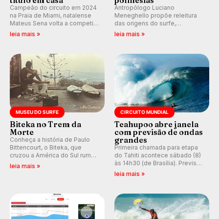
Campeão do circuito em 2024
Antropólogo Luciano
na Praia de Miami, natalense
Meneghello propõe releitura
Mateus Sena volta a competir
das origens do surfe,
em casa em busca de manter a
resgatando a cultura polinésia
leia mais »
leia mais »
hegemonia potiguar em etapa
e questionando a visão
do Circuito Banco do Brasil.
ocidental que transformou a
prática em esporte e indústria.
MUSEU DO SURFE
CIRCUITO MUNDIAL
Biteka no Trem da
Teahupoo abre janela
Morte
com previsão de ondas
grandes
Conheça a história de Paulo
Bittencourt, o Biteka, que
Primeira chamada para etapa
cruzou a América do Sul rumo
do Tahiti acontece sábado (8)
ao Pacífico em uma jornada
às 14h30 (de Brasília). Previsão
leia mais »
que se tornou um marco de
indica swell consistente.
leia mais »
aventura, resiliência e paixão
Medina embarca para evento e
pelo surfe.
WSL divulga baterias, com
Kelly Slater convidado.