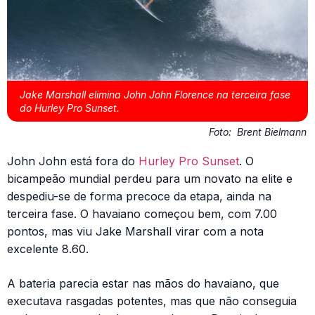
Jake Marshall elimina John John Florence na terceira fase
do Hurley Pro Sunset.
Foto:
Brent Bielmann
John John está fora do
Hurley Pro Sunset
. O
bicampeão mundial perdeu para um novato na elite e
despediu-se de forma precoce da etapa, ainda na
terceira fase. O havaiano começou bem, com 7.00
pontos, mas viu Jake Marshall virar com a nota
excelente 8.60.
A bateria parecia estar nas mãos do havaiano, que
executava rasgadas potentes, mas que não conseguia