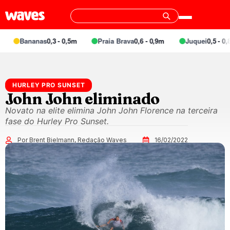
Bananas
0,3 - 0,5m
Praia Brava
0,6 - 0,9m
Juquei
0,5 - 0,8m
HURLEY PRO SUNSET
John John eliminado
Novato na elite elimina John John Florence na terceira
fase do Hurley Pro Sunset.
Por Brent Bielmann, Redação Waves
16/02/2022