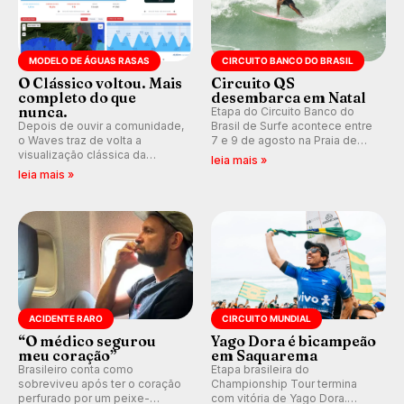
MODELO DE ÁGUAS RASAS
CIRCUITO BANCO DO BRASIL
O Clássico voltou. Mais
Circuito QS
completo do que
desembarca em Natal
nunca.
Etapa do Circuito Banco do
Depois de ouvir a comunidade,
Brasil de Surfe acontece entre
o Waves traz de volta a
7 e 9 de agosto na Praia de
visualização clássica da
Miami (RN), em disputas
leia mais »
previsão de águas rasas,
válidas pelo Qualifying Series
leia mais »
agora integrada à nova
(QS) 4.000 e pela corrida por
plataforma e com previsão das
vagas no Challenger Series.
ondas para até 16 dias.
ACIDENTE RARO
CIRCUITO MUNDIAL
“O médico segurou
Yago Dora é bicampeão
meu coração”
em Saquarema
Brasileiro conta como
Etapa brasileira do
sobreviveu após ter o coração
Championship Tour termina
perfurado por um peixe-
com vitória de Yago Dora.