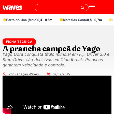
Barra do Una (Meio)
0,4 - 0,6m
Maresias Canto
0,5 - 0,7m
Spe
FICHA TÉCNICA
A prancha campeã de Yago
Yago Dora conquista título mundial em Fiji. Driver 3.0 e
Step-Driver são decisivas em Cloudbreak. Pranchas
garantem velocidade e controle.
Por Redação Waves
02/09/2025