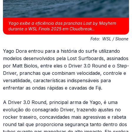
Yago exibe a eficiência das pranchas Lost by Mayhem
durante o WSL Finals 2025 em Cloudbreak..
Foto:
WSL / Sloane
Yago Dora entrou para a história do surfe utilizando
modelos desenvolvidos pela Lost Surfboards, assinados
por Matt Biolos, entre eles o Driver 3.0 Round e o Step-
Driver, pranchas que combinam velocidade, controle e
versatilidade, características indispensáveis para
enfrentar as ondas rápidas e cavadas de Fiji.
A Driver 3.0 Round, principal arma de Yago, é uma
evolução do consagrado Driver, trazendo ajustes no
rocker traseiro, concavidades mais agressivas e rabeta
round tail que proporciona segurança tanto dentro dos
tubos quanto nas manobras de alto impacto. Ele explica