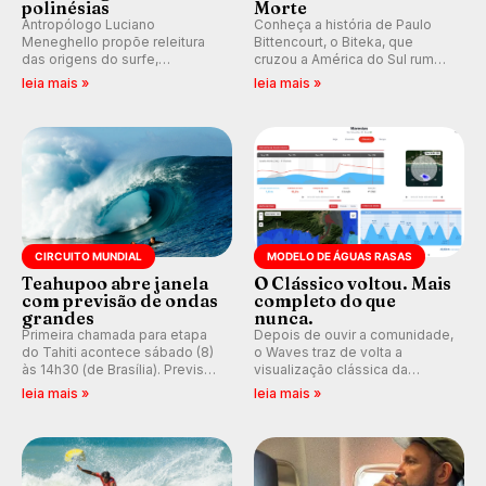
polinésias
Morte
Antropólogo Luciano
Conheça a história de Paulo
Meneghello propõe releitura
Bittencourt, o Biteka, que
das origens do surfe,
cruzou a América do Sul rumo
resgatando a cultura polinésia
ao Pacífico em uma jornada
leia mais »
leia mais »
e questionando a visão
que se tornou um marco de
ocidental que transformou a
aventura, resiliência e paixão
prática em esporte e indústria.
pelo surfe.
CIRCUITO MUNDIAL
MODELO DE ÁGUAS RASAS
Teahupoo abre janela
O Clássico voltou. Mais
com previsão de ondas
completo do que
grandes
nunca.
Primeira chamada para etapa
Depois de ouvir a comunidade,
do Tahiti acontece sábado (8)
o Waves traz de volta a
às 14h30 (de Brasília). Previsão
visualização clássica da
indica swell consistente.
previsão de águas rasas,
leia mais »
leia mais »
Medina embarca para evento e
agora integrada à nova
WSL divulga baterias, com
plataforma e com previsão das
Kelly Slater convidado.
ondas para até 16 dias.