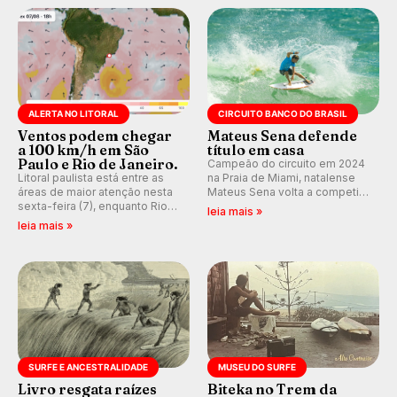
ALERTA NO LITORAL
CIRCUITO BANCO DO BRASIL
Ventos podem chegar
Mateus Sena defende
a 100 km/h em São
título em casa
Paulo e Rio de Janeiro.
Campeão do circuito em 2024
Litoral paulista está entre as
na Praia de Miami, natalense
áreas de maior atenção nesta
Mateus Sena volta a competir
sexta-feira (7), enquanto Rio
em casa em busca de manter a
leia mais »
de Janeiro também recebe
hegemonia potiguar em etapa
leia mais »
alerta para ventos fortes.
do Circuito Banco do Brasil.
Rajadas já chegaram a 97,2
km/h em Itanhaém.
SURFE E ANCESTRALIDADE
MUSEU DO SURFE
Livro resgata raízes
Biteka no Trem da