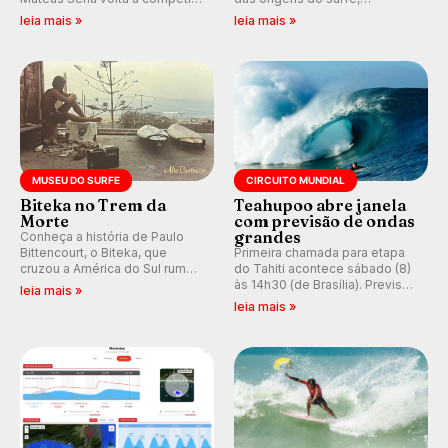
em casa em busca de manter a
resgatando a cultura polinésia
leia mais »
leia mais »
hegemonia potiguar em etapa
e questionando a visão
do Circuito Banco do Brasil.
ocidental que transformou a
prática em esporte e indústria.
MUSEU DO SURFE
CIRCUITO MUNDIAL
Biteka no Trem da
Teahupoo abre janela
Morte
com previsão de ondas
grandes
Conheça a história de Paulo
Bittencourt, o Biteka, que
Primeira chamada para etapa
cruzou a América do Sul rumo
do Tahiti acontece sábado (8)
ao Pacífico em uma jornada
às 14h30 (de Brasília). Previsão
leia mais »
que se tornou um marco de
indica swell consistente.
leia mais »
aventura, resiliência e paixão
Medina embarca para evento e
pelo surfe.
WSL divulga baterias, com
Kelly Slater convidado.