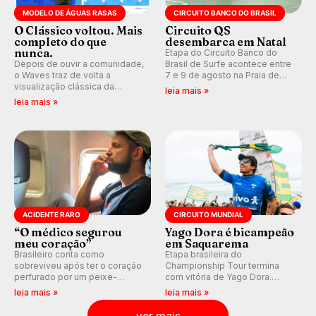
MODELO DE ÁGUAS RASAS
CIRCUITO BANCO DO BRASIL
O Clássico voltou. Mais
Circuito QS
completo do que
desembarca em Natal
nunca.
Etapa do Circuito Banco do
Depois de ouvir a comunidade,
Brasil de Surfe acontece entre
o Waves traz de volta a
7 e 9 de agosto na Praia de
visualização clássica da
Miami (RN), em disputas
leia mais »
previsão de águas rasas,
válidas pelo Qualifying Series
leia mais »
agora integrada à nova
(QS) 4.000 e pela corrida por
plataforma e com previsão das
vagas no Challenger Series.
ondas para até 16 dias.
ACIDENTE RARO
CIRCUITO MUNDIAL
“O médico segurou
Yago Dora é bicampeão
meu coração”
em Saquarema
Brasileiro conta como
Etapa brasileira do
sobreviveu após ter o coração
Championship Tour termina
perfurado por um peixe-
com vitória de Yago Dora.
agulha enquanto surfava na
Sawyer Lindblad vence entre
leia mais »
leia mais »
Costa Rica.
as mulheres e Leonardo
Fioravanti assume liderança do
ver mais