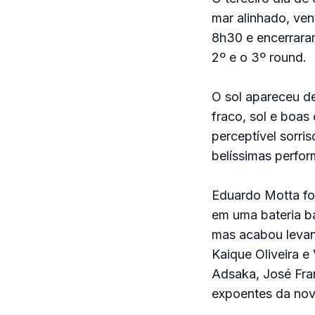
mar alinhado, ven
8h30 e encerrara
2º e o 3º round.
O sol apareceu d
fraco, sol e boas
perceptível sorri
belíssimas perfo
Eduardo Motta foi
em uma bateria b
mas acabou levan
Kaique Oliveira e
Adsaka, José Fra
expoentes da nov