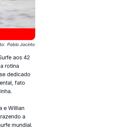
to:
Pablo Jacinto
Surfe aos 42
a rotina
m se dedicado
ntal, fato
inha.
 e Willian
trazendo a
surfe mundial.