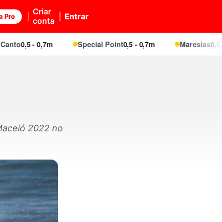
Criar
Entrar
a Pro
conta
5 - 0,7m
Special Point
0,5 - 0,7m
Maresias
0,5 - 0,7m
 Maceió 2022 no