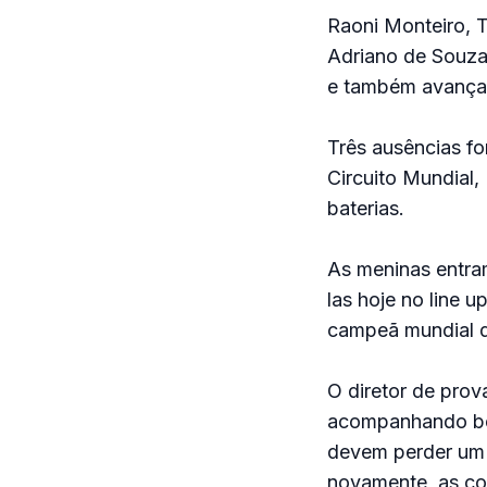
Raoni Monteiro, 
Adriano de Souza
e também avançar
Três ausências fo
Circuito Mundial
baterias.
As meninas entram
las hoje no line u
campeã mundial d
O diretor de prov
acompanhando bem
devem perder um 
novamente, as co