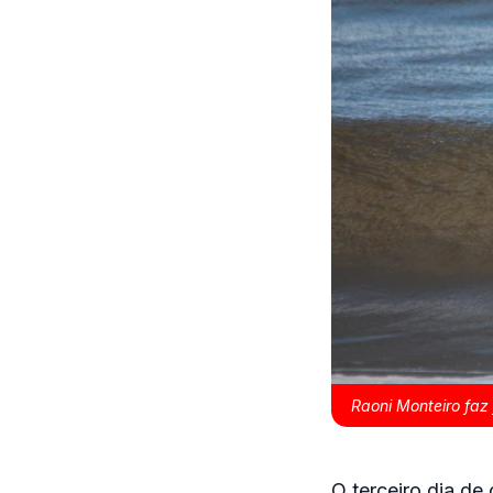
Raoni Monteiro faz 
O terceiro dia d