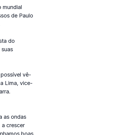
o mundial
ssos de Paulo
.
sta do
 suas
 possível vê-
na Lima, vice-
rra.
a as ondas
 a crescer
tenhamos boas