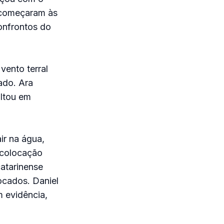
s começaram às
onfrontos do
ento terral
ado. Ara
ultou em
ir na água,
 colocação
atarinense
ocados. Daniel
 evidência,