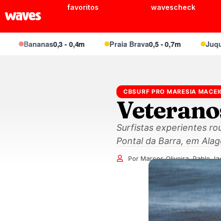
favoritos
wavescheck
ananas
0,3 - 0,4m
Praia Brava
0,5 - 0,7m
Juquei
0,4 - 
CBSURF PRO MARESIA MACEI
Veteran
Surfistas experientes r
Pontal da Barra, em Alag
Por Marcos Oliveira, Pablo Ja