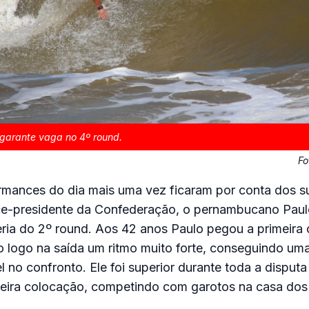
garante vaga no 4º round.
Fo
rmances do dia mais uma vez ficaram por conta dos su
ice-presidente da Confederação, o pernambucano Pau
eria do 2º round. Aos 42 anos Paulo pegou a primeira
o logo na saída um ritmo muito forte, conseguindo uma
l no confronto. Ele foi superior durante toda a disput
eira colocação, competindo com garotos na casa dos