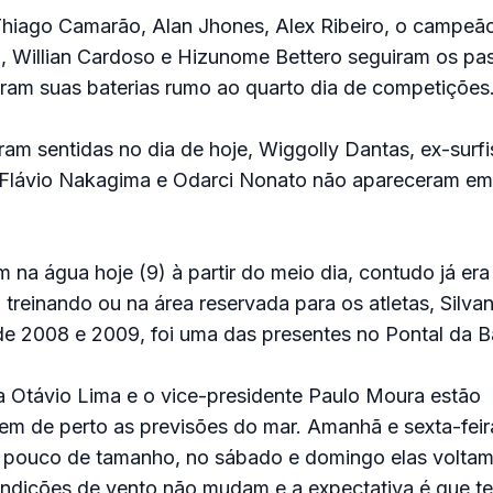
Thiago Camarão, Alan Jhones, Alex Ribeiro, o campeã
, Willian Cardoso e Hizunome Bettero seguiram os pa
am suas baterias rumo ao quarto dia de competições
ram sentidas no dia de hoje, Wiggolly Dantas, ex-surfi
, Flávio Nakagima e Odarci Nonato não apareceram em
 na água hoje (9) à partir do meio dia, contudo já era
p treinando ou na área reservada para os atletas, Silva
e 2008 e 2009, foi uma das presentes no Pontal da Ba
a Otávio Lima e o vice-presidente Paulo Moura estão
 de perto as previsões do mar. Amanhã e sexta-feir
pouco de tamanho, no sábado e domingo elas voltam
ndições de vento não mudam e a expectativa é que 