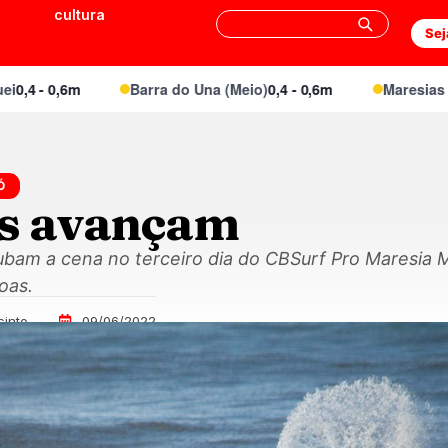
cultura
Sej
0,6m
Barra do Una (Meio)
0,4 - 0,6m
Maresias Canto
0,
Ó
os avançam
oubam a cena no terceiro dia do CBSurf Pro Maresia
oas.
cinto
09/06/2022