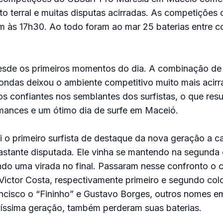
to terral e muitas disputas acirradas. As competiçõe
m às 17h30. Ao todo foram ao mar 25 baterias entre c
esde os primeiros momentos do dia. A combinação de v
 ondas deixou o ambiente competitivo muito mais acirr
sos confiantes nos semblantes dos surfistas, o que res
rmances e um ótimo dia de surfe em Maceió.
 o primeiro surfista de destaque da nova geração a ca
astante disputada. Ele vinha se mantendo na segunda
do uma virada no final. Passaram nesse confronto o c
 Victor Costa, respectivamente primeiro e segundo col
ncisco o “Fininho” e Gustavo Borges, outros nomes em
íssima geração, também perderam suas baterias.