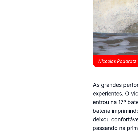
Niccolas Padaratz 
As grandes perfo
experientes. O v
entrou na 17ª bat
bateria imprimind
deixou confortáve
passando na prim