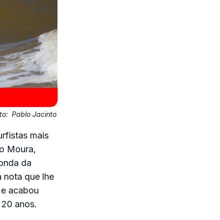
to:
Pablo Jacinto
rfistas mais
lo Moura,
 onda da
 nota que lhe
a e acabou
 20 anos.