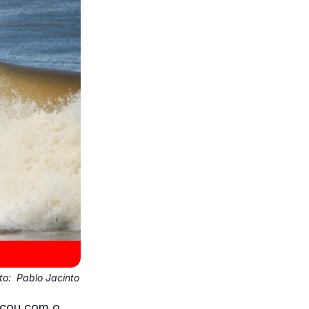
to:
Pablo Jacinto
eçou com o