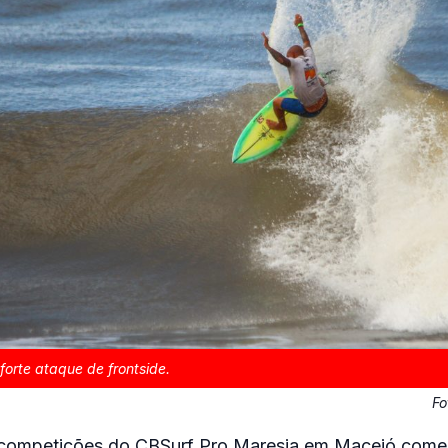
forte ataque de frontside.
Fo
e competições do CBSurf Pro Maresia em Maceió com