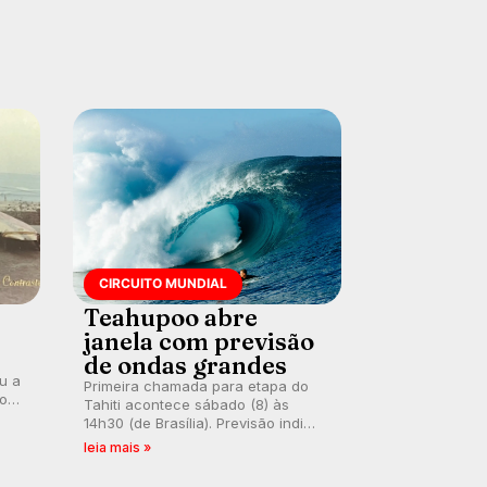
CIRCUITO MUNDIAL
Teahupoo abre
janela com previsão
de ondas grandes
ou a
Primeira chamada para etapa do
co
Tahiti acontece sábado (8) às
 um
14h30 (de Brasília). Previsão indica
e
swell consistente. Medina
leia mais »
embarca para evento e WSL
divulga baterias, com Kelly Slater