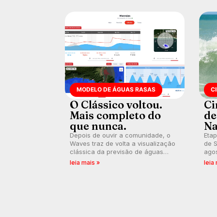
MODELO DE ÁGUAS RASAS
C
O Clássico voltou.
Ci
Mais completo do
de
que nunca.
Na
Depois de ouvir a comunidade, o
Etap
Waves traz de volta a visualização
de S
clássica da previsão de águas
agos
rasas, agora integrada à nova
disp
leia mais »
leia
plataforma e com previsão das
Seri
ondas para até 16 dias.
por 