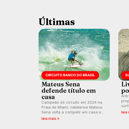
Últimas
CIRCUITO BANCO DO BRASIL
S
Mateus Sena
Li
defende título em
po
casa
Ant
prop
Campeão do circuito em 2024 na
surf
Praia de Miami, natalense Mateus
poli
Sena volta a competir em casa em
leia
ocid
busca de manter a hegemonia
leia mais »
prát
potiguar em etapa do Circuito
Banco do Brasil.