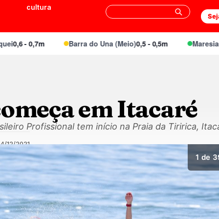
cultura
Sej
0,6 - 0,7m
Barra do Una (Meio)
0,5 - 0,5m
Maresias Ca
começa em Itacaré
eiro Profissional tem início na Praia da Tiririca, Itac
14/12/2021
1
de 3