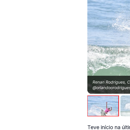
Renan Rodrigues, CB
@orlandoorodrigues
Teve início na úl