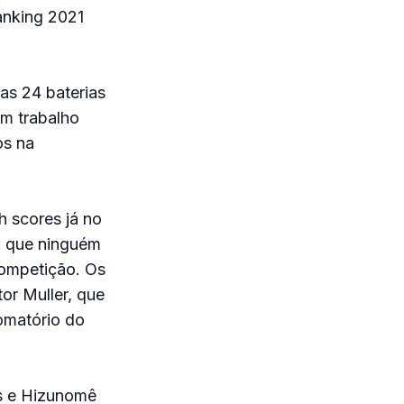
ranking 2021
as 24 baterias
am trabalho
os na
h scores já no
O que ninguém
competição. Os
or Muller, que
somatório do
es e Hizunomê