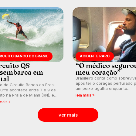
IRCUITO BANCO DO BRASIL
ACIDENTE RARO
rcuito QS
“O médico seguro
sembarca em
meu coração”
tal
Brasileiro conta como sobreviv
após ter o coração perfurado 
a do Circuito Banco do Brasil
um peixe-agulha enquanto
urfe acontece entre 7 e 9 de
surfava na Costa Rica.
to na Praia de Miami (RN), em
leia mais »
utas válidas pelo Qualifying
 mais »
es (QS) 4.000 e pela corrida
vagas no Challenger Series.
ver mais