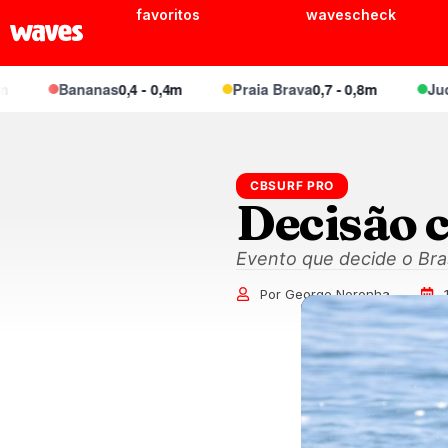
favoritos
wavescheck
Bananas
0,4 - 0,4m
Praia Brava
0,7 - 0,8m
Juquei
CBSURF PRO
Decisão 
Evento que decide o Brasil
Por George Noronha