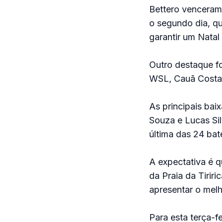
Bettero venceram
o segundo dia, q
garantir um Natal 
Outro destaque f
WSL, Cauã Costa,
As principais bai
Souza e Lucas Si
última das 24 bate
A expectativa é q
da Praia da Tirir
apresentar o mel
Para esta terça-f