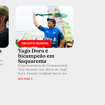
convidado.
CIRCUITO MUNDIAL
u
Yago Dora é
bicampeão em
Saquarema
eu
por
Etapa brasileira do Championship
Tour termina com vitória de Yago
Dora. Sawyer Lindblad vence entre
as mulheres e Leonardo Fioravanti
leia mais »
assume liderança do ranking
mundial da WSL, na etapa de
Saquarema.