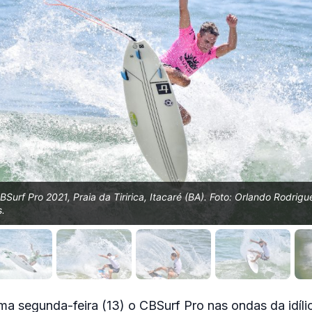
Surf Pro 2021, Praia da Tiririca, Itacaré (BA). Foto: Orlando Rodrigu
.
tima segunda-feira (13) o CBSurf Pro nas ondas da idíli