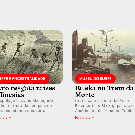
URFE E ANCESTRALIDADE
MUSEU DO SURFE
vro resgata raízes
Biteka no Trem da
linésias
Morte
ropólogo Luciano Meneghello
Conheça a história de Paulo
õe releitura das origens do
Bittencourt, o Biteka, que cruz
e, resgatando a cultura
América do Sul rumo ao Pacífi
nésia e questionando a visão
em uma jornada que se tornou
 mais »
leia mais »
ental que transformou a
marco de aventura, resiliência 
ica em esporte e indústria.
paixão pelo surfe.