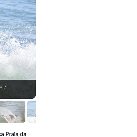
es /
Pedro Nogueira, CBSurf Pro 2021, Praia da Tiriri
@orlandoorodrigues.
ca Praia da