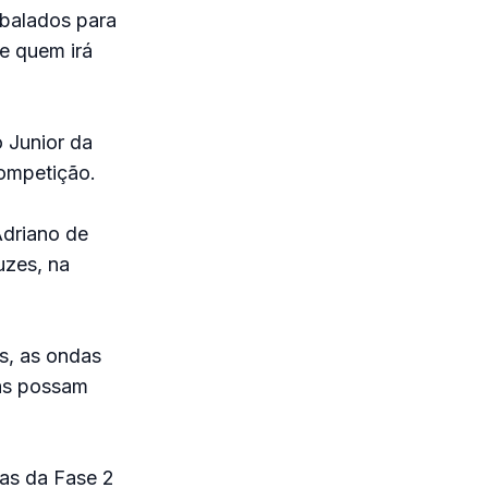
mbalados para
e quem irá
 Junior da
competição.
Adriano de
uzes, na
s, as ondas
tas possam
ias da Fase 2