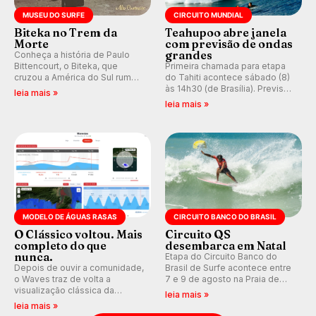
MUSEU DO SURFE
CIRCUITO MUNDIAL
Biteka no Trem da
Teahupoo abre janela
Morte
com previsão de ondas
grandes
Conheça a história de Paulo
Bittencourt, o Biteka, que
Primeira chamada para etapa
cruzou a América do Sul rumo
do Tahiti acontece sábado (8)
ao Pacífico em uma jornada
às 14h30 (de Brasília). Previsão
leia mais »
que se tornou um marco de
indica swell consistente.
leia mais »
aventura, resiliência e paixão
Medina embarca para evento e
pelo surfe.
WSL divulga baterias, com
Kelly Slater convidado.
MODELO DE ÁGUAS RASAS
CIRCUITO BANCO DO BRASIL
O Clássico voltou. Mais
Circuito QS
completo do que
desembarca em Natal
nunca.
Etapa do Circuito Banco do
Depois de ouvir a comunidade,
Brasil de Surfe acontece entre
o Waves traz de volta a
7 e 9 de agosto na Praia de
visualização clássica da
Miami (RN), em disputas
leia mais »
previsão de águas rasas,
válidas pelo Qualifying Series
leia mais »
agora integrada à nova
(QS) 4.000 e pela corrida por