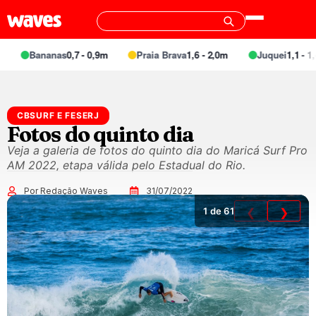
Bananas
0,7 - 0,9m
Praia Brava
1,6 - 2,0m
Juquei
1,1 - 1,4
CBSURF E FESERJ
Fotos do quinto dia
Veja a galeria de fotos do quinto dia do Maricá Surf Pro
AM 2022, etapa válida pelo Estadual do Rio.
Por Redação Waves
31/07/2022
1
de 61
❮
❯