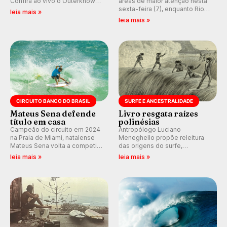
Confira ao vivo o Outerknown
áreas de maior atenção nesta
Tahiti Pro 2026 e participe dos
sexta-feira (7), enquanto Rio
leia mais »
comentários e debates em
de Janeiro também recebe
leia mais »
tempo real no nosso fórum,
alerta para ventos fortes.
durante as etapas da WSL.
Rajadas já chegaram a 97,2
km/h em Itanhaém.
CIRCUITO BANCO DO BRASIL
SURFE E ANCESTRALIDADE
Mateus Sena defende
Livro resgata raízes
título em casa
polinésias
Campeão do circuito em 2024
Antropólogo Luciano
na Praia de Miami, natalense
Meneghello propõe releitura
Mateus Sena volta a competir
das origens do surfe,
em casa em busca de manter a
resgatando a cultura polinésia
leia mais »
leia mais »
hegemonia potiguar em etapa
e questionando a visão
do Circuito Banco do Brasil.
ocidental que transformou a
prática em esporte e indústria.