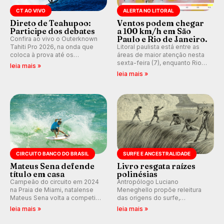
CT AO VIVO
ALERTA NO LITORAL
Direto de Teahupoo:
Ventos podem chegar
Participe dos debates
a 100 km/h em São
Paulo e Rio de Janeiro.
Confira ao vivo o Outerknown
Tahiti Pro 2026, na onda que
Litoral paulista está entre as
coloca à prova até os
áreas de maior atenção nesta
melhores surfistas do mundo.
sexta-feira (7), enquanto Rio
leia mais »
E participe dos debates em
de Janeiro também recebe
leia mais »
tempo real durante as etapas
alerta para ventos fortes.
do Mundial da WSL.
Rajadas já chegaram a 97,2
km/h em Itanhaém.
CIRCUITO BANCO DO BRASIL
SURFE E ANCESTRALIDADE
Mateus Sena defende
Livro resgata raízes
título em casa
polinésias
Campeão do circuito em 2024
Antropólogo Luciano
na Praia de Miami, natalense
Meneghello propõe releitura
Mateus Sena volta a competir
das origens do surfe,
em casa em busca de manter a
resgatando a cultura polinésia
leia mais »
leia mais »
hegemonia potiguar em etapa
e questionando a visão
do Circuito Banco do Brasil.
ocidental que transformou a