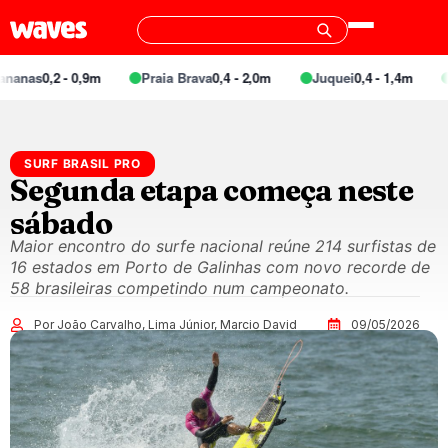
0,2 - 0,9m
Praia Brava
0,4 - 2,0m
Juquei
0,4 - 1,4m
Barra
SURF BRASIL PRO
Segunda etapa começa neste
sábado
Maior encontro do surfe nacional reúne 214 surfistas de
16 estados em Porto de Galinhas com novo recorde de
58 brasileiras competindo num campeonato.
Por João Carvalho, Lima Júnior, Marcio David
09/05/2026