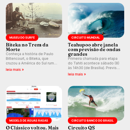
prática em esporte e indústria.
MUSEU DO SURFE
CIRCUITO MUNDIAL
Biteka no Trem da
Teahupoo abre janela
Morte
com previsão de ondas
grandes
Conheça a história de Paulo
Bittencourt, o Biteka, que
Primeira chamada para etapa
cruzou a América do Sul rumo
do Tahiti acontece sábado (8)
ao Pacífico em uma jornada
às 14h30 (de Brasília). Previsão
leia mais »
que se tornou um marco de
indica swell consistente.
leia mais »
aventura, resiliência e paixão
Medina embarca para evento e
pelo surfe.
WSL divulga baterias, com
Kelly Slater convidado.
MODELO DE ÁGUAS RASAS
CIRCUITO BANCO DO BRASIL
O Clássico voltou. Mais
Circuito QS