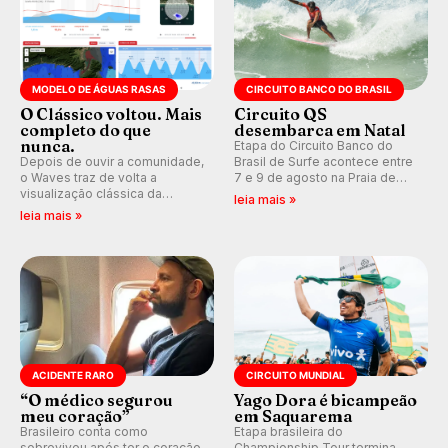
MODELO DE ÁGUAS RASAS
CIRCUITO BANCO DO BRASIL
O Clássico voltou. Mais
Circuito QS
completo do que
desembarca em Natal
nunca.
Etapa do Circuito Banco do
Depois de ouvir a comunidade,
Brasil de Surfe acontece entre
o Waves traz de volta a
7 e 9 de agosto na Praia de
visualização clássica da
Miami (RN), em disputas
leia mais »
previsão de águas rasas,
válidas pelo Qualifying Series
leia mais »
agora integrada à nova
(QS) 4.000 e pela corrida por
plataforma e com previsão das
vagas no Challenger Series.
ondas para até 16 dias.
ACIDENTE RARO
CIRCUITO MUNDIAL
“O médico segurou
Yago Dora é bicampeão
meu coração”
em Saquarema
Brasileiro conta como
Etapa brasileira do
sobreviveu após ter o coração
Championship Tour termina