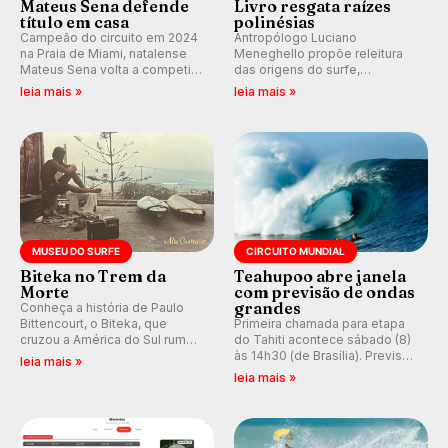
Mateus Sena defende
Livro resgata raízes
título em casa
polinésias
Campeão do circuito em 2024
Antropólogo Luciano
na Praia de Miami, natalense
Meneghello propõe releitura
Mateus Sena volta a competir
das origens do surfe,
em casa em busca de manter a
resgatando a cultura polinésia
leia mais »
leia mais »
hegemonia potiguar em etapa
e questionando a visão
do Circuito Banco do Brasil.
ocidental que transformou a
prática em esporte e indústria.
MUSEU DO SURFE
CIRCUITO MUNDIAL
Biteka no Trem da
Teahupoo abre janela
Morte
com previsão de ondas
grandes
Conheça a história de Paulo
Bittencourt, o Biteka, que
Primeira chamada para etapa
cruzou a América do Sul rumo
do Tahiti acontece sábado (8)
ao Pacífico em uma jornada
às 14h30 (de Brasília). Previsão
leia mais »
que se tornou um marco de
indica swell consistente.
leia mais »
aventura, resiliência e paixão
Medina embarca para evento e
pelo surfe.
WSL divulga baterias, com
Kelly Slater convidado.