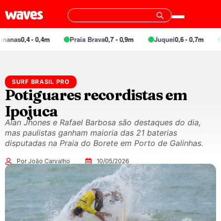
0,4 - 0,4m
Praia Brava
0,7 - 0,9m
Juquei
0,6 - 0,7m
Barra 
SURF BRASIL PRO
Potiguares recordistas em
Ipojuca
Alan Jhones e Rafael Barbosa são destaques do dia,
mas paulistas ganham maioria das 21 baterias
disputadas na Praia do Borete em Porto de Galinhas.
Por João Carvalho
10/05/2026