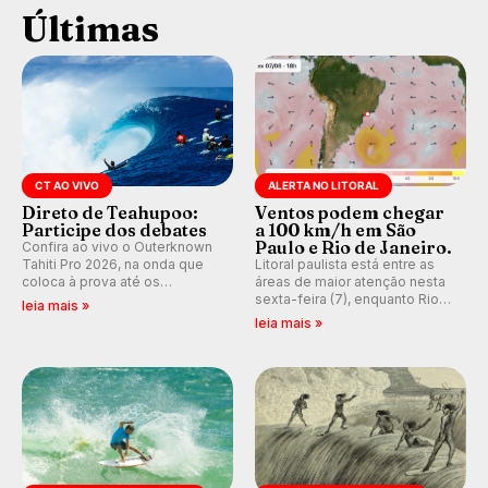
Últimas
CT AO VIVO
ALERTA NO LITORAL
Direto de Teahupoo:
Ventos podem chegar
Participe dos debates
a 100 km/h em São
Paulo e Rio de Janeiro.
Confira ao vivo o Outerknown
Tahiti Pro 2026, na onda que
Litoral paulista está entre as
coloca à prova até os
áreas de maior atenção nesta
melhores surfistas do mundo.
sexta-feira (7), enquanto Rio
leia mais »
E participe dos debates em
de Janeiro também recebe
leia mais »
tempo real durante as etapas
alerta para ventos fortes.
do Mundial da WSL.
Rajadas já chegaram a 97,2
km/h em Itanhaém.