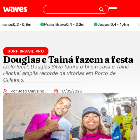
0,2 - 0,9m
Praia Brava
0,4 - 2,0m
Juquei
0,4 - 1,4m
Barra
SURF BRASIL PRO
Douglas e Tainá fazem a festa
Ídolo local, Douglas Silva fatura o bi em casa e Tainá
Hinckel amplia recorde de vitórias em Porto de
Galinhas.
Por João Carvalho
17/05/2026