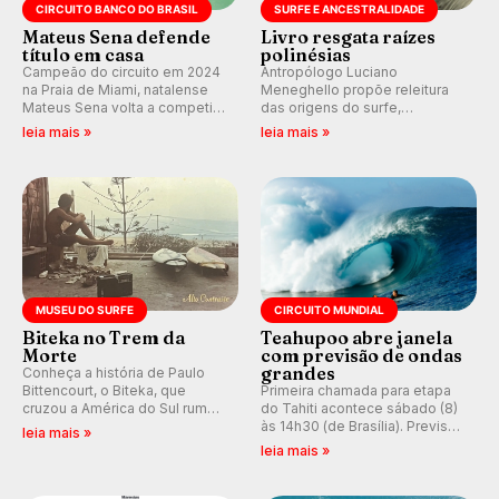
CIRCUITO BANCO DO BRASIL
SURFE E ANCESTRALIDADE
Mateus Sena defende
Livro resgata raízes
título em casa
polinésias
Campeão do circuito em 2024
Antropólogo Luciano
na Praia de Miami, natalense
Meneghello propõe releitura
Mateus Sena volta a competir
das origens do surfe,
em casa em busca de manter a
resgatando a cultura polinésia
leia mais »
leia mais »
hegemonia potiguar em etapa
e questionando a visão
do Circuito Banco do Brasil.
ocidental que transformou a
prática em esporte e indústria.
MUSEU DO SURFE
CIRCUITO MUNDIAL
Biteka no Trem da
Teahupoo abre janela
Morte
com previsão de ondas
grandes
Conheça a história de Paulo
Bittencourt, o Biteka, que
Primeira chamada para etapa
cruzou a América do Sul rumo
do Tahiti acontece sábado (8)
ao Pacífico em uma jornada
às 14h30 (de Brasília). Previsão
leia mais »
que se tornou um marco de
indica swell consistente.
leia mais »
aventura, resiliência e paixão
Medina embarca para evento e
pelo surfe.
WSL divulga baterias, com
Kelly Slater convidado.