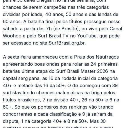
país e 30 deles chegam no fim de semana, com
chances de serem campeões nas três categorias
divididas por idade, 40 anos, 50 anos e das lendas de
60 anos. A batalha final pelos títulos prossegue nesse
sábado a partir das 7h (de Brasília), ao vivo pelo Canal
Woohoo e pelo Surf Brasil TV no YouTube, que pode
ser acessado no site SurfBrasil.org.br.
A sexta-feira amanheceu com a Praia dos Náufragos
apresentando boas ondas para rolar as 24 primeiras
baterias última etapa do Surf Brasil Master 2026 na
capital sergipana, as 16 da rodada inicial da categoria
40+ e metade das 16 da 50+. O dia começou com 39
surfistas tendo chances matemáticas na briga pelos
títulos brasileiros, 7 na divisão 40+, 26 na 50+ e 6 na
60+. Só que os ponteiros dos rankings vão tirando
concorrentes a cada classificação e 9 já saíram da
disputa, 1 na categoria 40+ e 8 na 50+. Mas 30