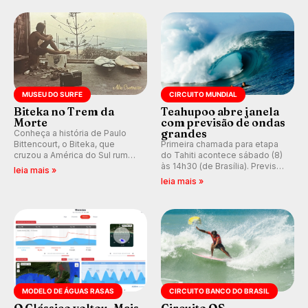
do Circuito Banco do Brasil.
ocidental que transformou a
prática em esporte e indústria.
MUSEU DO SURFE
CIRCUITO MUNDIAL
Biteka no Trem da
Teahupoo abre janela
Morte
com previsão de ondas
grandes
Conheça a história de Paulo
Bittencourt, o Biteka, que
Primeira chamada para etapa
cruzou a América do Sul rumo
do Tahiti acontece sábado (8)
ao Pacífico em uma jornada
às 14h30 (de Brasília). Previsão
leia mais »
que se tornou um marco de
indica swell consistente.
leia mais »
aventura, resiliência e paixão
Medina embarca para evento e
pelo surfe.
WSL divulga baterias, com
Kelly Slater convidado.
MODELO DE ÁGUAS RASAS
CIRCUITO BANCO DO BRASIL