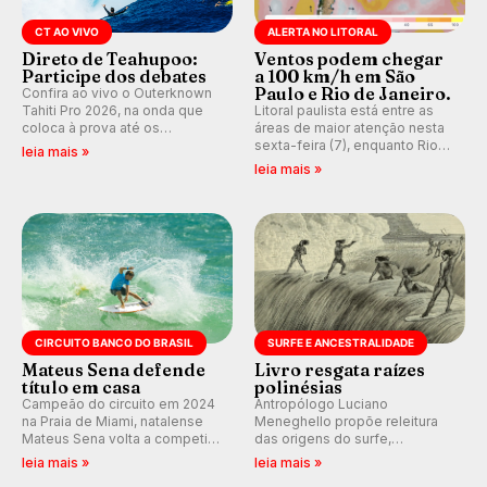
CT AO VIVO
ALERTA NO LITORAL
Direto de Teahupoo:
Ventos podem chegar
Participe dos debates
a 100 km/h em São
Paulo e Rio de Janeiro.
Confira ao vivo o Outerknown
Tahiti Pro 2026, na onda que
Litoral paulista está entre as
coloca à prova até os
áreas de maior atenção nesta
melhores surfistas do mundo.
sexta-feira (7), enquanto Rio
leia mais »
E participe dos debates em
de Janeiro também recebe
leia mais »
tempo real durante as etapas
alerta para ventos fortes.
do Mundial da WSL.
Rajadas já chegaram a 97,2
km/h em Itanhaém.
CIRCUITO BANCO DO BRASIL
SURFE E ANCESTRALIDADE
Mateus Sena defende
Livro resgata raízes
título em casa
polinésias
Campeão do circuito em 2024
Antropólogo Luciano
na Praia de Miami, natalense
Meneghello propõe releitura
Mateus Sena volta a competir
das origens do surfe,
em casa em busca de manter a
resgatando a cultura polinésia
leia mais »
leia mais »
hegemonia potiguar em etapa
e questionando a visão