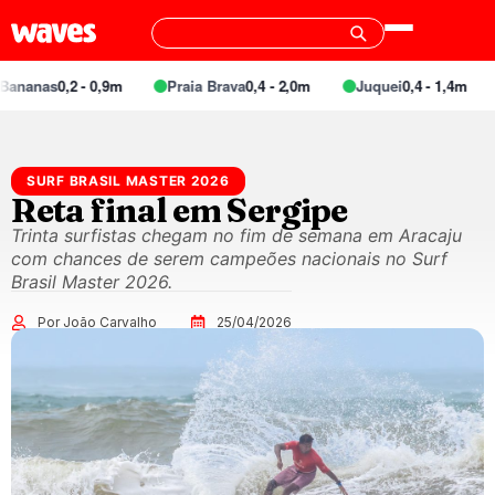
as
0,2 - 0,9m
Praia Brava
0,4 - 2,0m
Juquei
0,4 - 1,4m
Bar
SURF BRASIL MASTER 2026
Reta final em Sergipe
Trinta surfistas chegam no fim de semana em Aracaju
com chances de serem campeões nacionais no Surf
Brasil Master 2026.
Por João Carvalho
25/04/2026