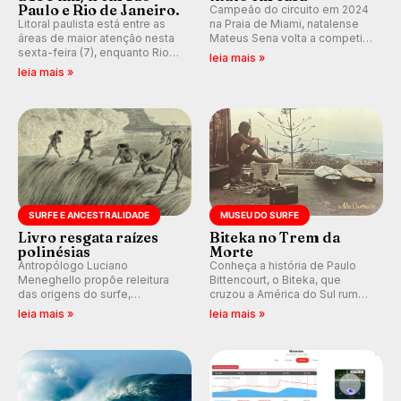
Paulo e Rio de Janeiro.
Campeão do circuito em 2024
Litoral paulista está entre as
na Praia de Miami, natalense
áreas de maior atenção nesta
Mateus Sena volta a competir
sexta-feira (7), enquanto Rio
em casa em busca de manter a
leia mais »
de Janeiro também recebe
hegemonia potiguar em etapa
leia mais »
alerta para ventos fortes.
do Circuito Banco do Brasil.
Rajadas já chegaram a 97,2
km/h em Itanhaém.
SURFE E ANCESTRALIDADE
MUSEU DO SURFE
Livro resgata raízes
Biteka no Trem da
polinésias
Morte
Antropólogo Luciano
Conheça a história de Paulo
Meneghello propõe releitura
Bittencourt, o Biteka, que
das origens do surfe,
cruzou a América do Sul rumo
resgatando a cultura polinésia
ao Pacífico em uma jornada
leia mais »
leia mais »
e questionando a visão
que se tornou um marco de
ocidental que transformou a
aventura, resiliência e paixão
prática em esporte e indústria.
pelo surfe.