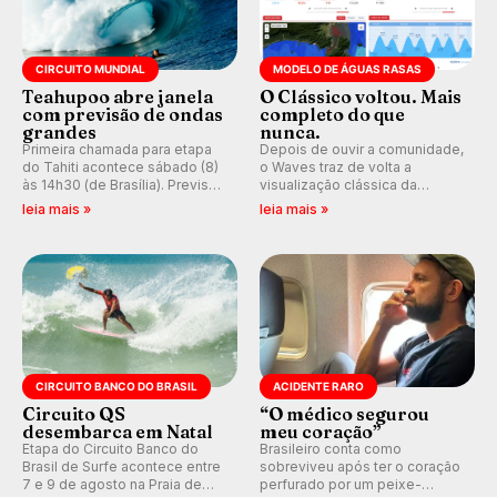
CIRCUITO MUNDIAL
MODELO DE ÁGUAS RASAS
Teahupoo abre janela
O Clássico voltou. Mais
com previsão de ondas
completo do que
grandes
nunca.
Primeira chamada para etapa
Depois de ouvir a comunidade,
do Tahiti acontece sábado (8)
o Waves traz de volta a
às 14h30 (de Brasília). Previsão
visualização clássica da
indica swell consistente.
previsão de águas rasas,
leia mais »
leia mais »
Medina embarca para evento e
agora integrada à nova
WSL divulga baterias, com
plataforma e com previsão das
Kelly Slater convidado.
ondas para até 16 dias.
CIRCUITO BANCO DO BRASIL
ACIDENTE RARO
Circuito QS
“O médico segurou
desembarca em Natal
meu coração”
Etapa do Circuito Banco do
Brasileiro conta como
Brasil de Surfe acontece entre
sobreviveu após ter o coração
7 e 9 de agosto na Praia de
perfurado por um peixe-