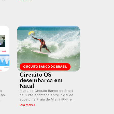
ocidental que transformou a
prática em esporte e indústria.
CIRCUITO BANCO DO BRASIL
Circuito QS
desembarca em
Natal
 o
Etapa do Circuito Banco do Brasil
ção
de Surfe acontece entre 7 e 9 de
agosto na Praia de Miami (RN), em
disputas válidas pelo Qualifying
leia mais »
Series (QS) 4.000 e pela corrida
por vagas no Challenger Series.