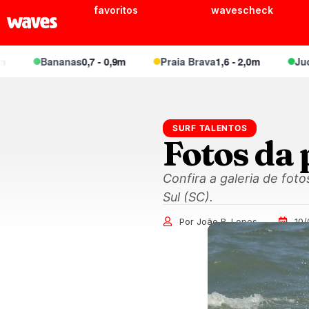
favoritos
wavescheck
Bananas
0,7 - 0,9m
Praia Brava
1,6 - 2,0m
Juquei
SURF TALENTOS
Fotos da
Confira a galeria de fot
Sul (SC).
Por João R. Lopes
10