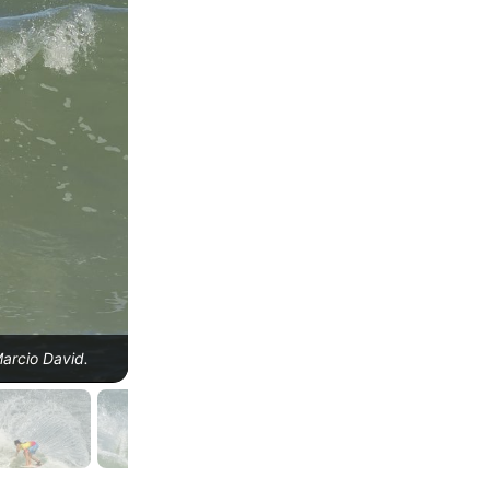
João Vitor Guimarães, Surf Talentos Oceano 202
Marcio David.
David.