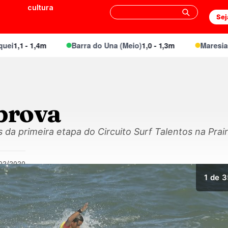
cultura
Sej
1,1 - 1,4m
Barra do Una (Meio)
1,0 - 1,3m
Maresias Ca
 prova
os da primeira etapa do Circuito Surf Talentos na Pra
/02/2020
1
de 3