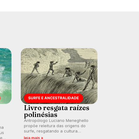
SURFE E ANCESTRALIDADE
Livro resgata raízes
polinésias
Antropólogo Luciano Meneghello
propõe releitura das origens do
na
surfe, resgatando a cultura
us
polinésia e questionando a visão
 em
leia mais »