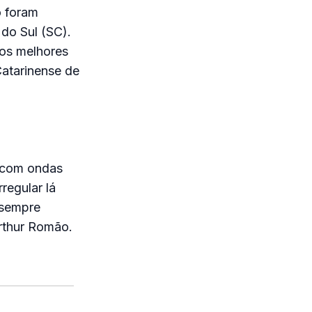
o foram
 do Sul (SC).
dos melhores
Catarinense de
 com ondas
regular lá
 sempre
Arthur Romão.