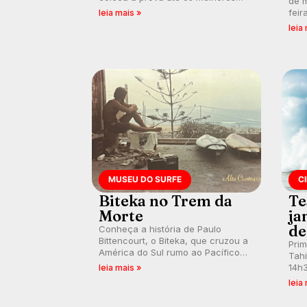
de m
surfistas do mundo. Participe dos
feir
leia mais »
comentários e debates em tempo
tamb
leia
real no nosso fórum, durante as
fort
etapas da WSL.
km/
MUSEU DO SURFE
C
Biteka no Trem da
Te
Morte
ja
de
Conheça a história de Paulo
Bittencourt, o Biteka, que cruzou a
Pri
América do Sul rumo ao Pacífico
Tahi
em uma jornada que se tornou um
14h3
leia mais »
marco de aventura, resiliência e
swel
leia
paixão pelo surfe.
emb
divu