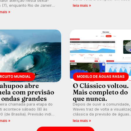
aior atenção nesta sexta-
busca de manter a hegemonia
a (7), enquanto Rio de Janeiro
leia mais »
potiguar em etapa do Circuito
ém recebe alerta para ventos
 mais »
Banco do Brasil.
es. Rajadas já chegaram a 97,2
h em Itanhaém.
IRCUITO MUNDIAL
MODELO DE ÁGUAS RASAS
ahupoo abre
O Clássico voltou.
nela com previsão
Mais completo do
 ondas grandes
que nunca.
meira chamada para etapa do
Depois de ouvir a comunidade,
ti acontece sábado (8) às
Waves traz de volta a visualiza
0 (de Brasília). Previsão indica
clássica da previsão de águas
l consistente. Medina
rasas, agora integrada à nova
 mais »
leia mais »
arca para evento e WSL
plataforma e com previsão das
lga baterias, com Kelly Slater
ondas para até 16 dias.