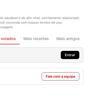
 saudável e de alto nível, estritamente relacionado
você concorda com nossos termos de uso.
mensagem.
 votados
Mais recentes
Mais antigos
Entrar
Fale com a equipe