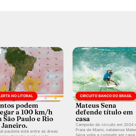
LERTA NO LITORAL
CIRCUITO BANCO DO BRASIL
ntos podem
Mateus Sena
egar a 100 km/h
defende título em
 São Paulo e Rio
casa
 Janeiro.
Campeão do circuito em 2024 
Praia de Miami, natalense Mate
ral paulista está entre as áreas
Sena volta a competir em casa