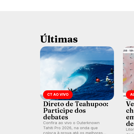
Últimas
CT AO VIVO
A
Direto de Teahupoo:
Ve
Participe dos
ch
debates
em
de
Confira ao vivo o Outerknown
Tahiti Pro 2026, na onda que
Lito
coloca à prova até os melhores