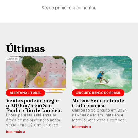
Seja o primeiro a comentar.
Últimas
ALERTA NO LITORAL
CIRCUITO BANCO DO BRASIL
Ventos podem chegar
Mateus Sena defende
a 100 km/h em São
título em casa
Paulo e Rio de Janeiro.
Campeão do circuito em 2024
Litoral paulista está entre as
na Praia de Miami, natalense
áreas de maior atenção nesta
Mateus Sena volta a competir
sexta-feira (7), enquanto Rio
em casa em busca de manter a
leia mais »
de Janeiro também recebe
hegemonia potiguar em etapa
leia mais »
alerta para ventos fortes.
do Circuito Banco do Brasil.