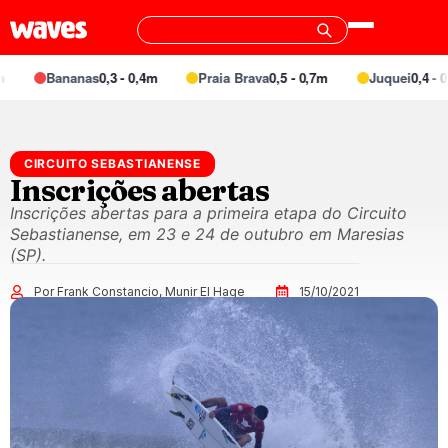
Bananas
0,3 - 0,4m
Praia Brava
0,5 - 0,7m
Juquei
0,4 - 0,
CIRCUITO SEBASTIANENSE
Inscrições abertas
Inscrições abertas para a primeira etapa do Circuito
Sebastianense, em 23 e 24 de outubro em Maresias
(SP).
Por Frank Constancio, Munir El Hage
15/10/2021