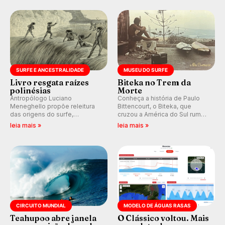
Rajadas já chegaram a 97,2
km/h em Itanhaém.
SURFE E ANCESTRALIDADE
MUSEU DO SURFE
Livro resgata raízes
Biteka no Trem da
polinésias
Morte
Antropólogo Luciano
Conheça a história de Paulo
Meneghello propõe releitura
Bittencourt, o Biteka, que
das origens do surfe,
cruzou a América do Sul rumo
resgatando a cultura polinésia
ao Pacífico em uma jornada
leia mais »
leia mais »
e questionando a visão
que se tornou um marco de
ocidental que transformou a
aventura, resiliência e paixão
prática em esporte e indústria.
pelo surfe.
CIRCUITO MUNDIAL
MODELO DE ÁGUAS RASAS
Teahupoo abre janela
O Clássico voltou. Mais