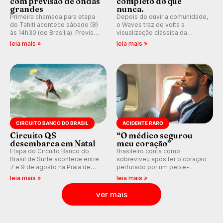
com previsão de ondas
completo do que
grandes
nunca.
Primeira chamada para etapa
Depois de ouvir a comunidade,
do Tahiti acontece sábado (8)
o Waves traz de volta a
às 14h30 (de Brasília). Previsão
visualização clássica da
indica swell consistente.
previsão de águas rasas,
leia mais »
leia mais »
Medina embarca para evento e
agora integrada à nova
WSL divulga baterias, com
plataforma e com previsão das
Kelly Slater convidado.
ondas para até 16 dias.
CIRCUITO BANCO DO BRASIL
ACIDENTE RARO
Circuito QS
“O médico segurou
desembarca em Natal
meu coração”
Etapa do Circuito Banco do
Brasileiro conta como
Brasil de Surfe acontece entre
sobreviveu após ter o coração
7 e 9 de agosto na Praia de
perfurado por um peixe-
Miami (RN), em disputas
agulha enquanto surfava na
leia mais »
leia mais »
válidas pelo Qualifying Series
Costa Rica.
(QS) 4.000 e pela corrida por
ver mais
vagas no Challenger Series.