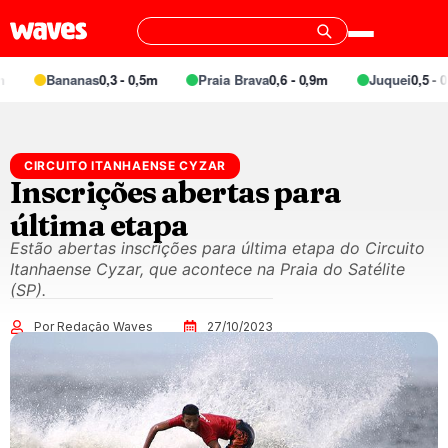
Bananas
0,3 - 0,5m
Praia Brava
0,6 - 0,9m
Juquei
0,5 - 0,
CIRCUITO ITANHAENSE CYZAR
Inscrições abertas para
última etapa
Estão abertas inscrições para última etapa do Circuito
Itanhaense Cyzar, que acontece na Praia do Satélite
(SP).
Por Redação Waves
27/10/2023