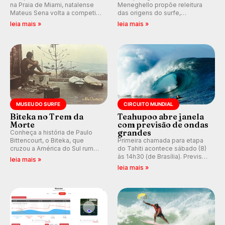
na Praia de Miami, natalense
Meneghello propõe releitura
Mateus Sena volta a competir
das origens do surfe,
em casa em busca de manter a
resgatando a cultura polinésia
leia mais »
leia mais »
hegemonia potiguar em etapa
e questionando a visão
do Circuito Banco do Brasil.
ocidental que transformou a
prática em esporte e indústria.
MUSEU DO SURFE
CIRCUITO MUNDIAL
Biteka no Trem da
Teahupoo abre janela
Morte
com previsão de ondas
grandes
Conheça a história de Paulo
Bittencourt, o Biteka, que
Primeira chamada para etapa
cruzou a América do Sul rumo
do Tahiti acontece sábado (8)
ao Pacífico em uma jornada
às 14h30 (de Brasília). Previsão
leia mais »
que se tornou um marco de
indica swell consistente.
leia mais »
aventura, resiliência e paixão
Medina embarca para evento e
pelo surfe.
WSL divulga baterias, com
Kelly Slater convidado.