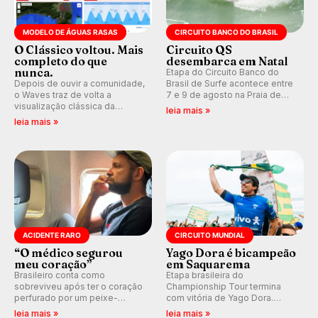
MODELO DE ÁGUAS RASAS
CIRCUITO BANCO DO BRASIL
O Clássico voltou. Mais
Circuito QS
completo do que
desembarca em Natal
nunca.
Etapa do Circuito Banco do
Depois de ouvir a comunidade,
Brasil de Surfe acontece entre
o Waves traz de volta a
7 e 9 de agosto na Praia de
visualização clássica da
Miami (RN), em disputas
leia mais »
previsão de águas rasas,
válidas pelo Qualifying Series
leia mais »
agora integrada à nova
(QS) 4.000 e pela corrida por
plataforma e com previsão das
vagas no Challenger Series.
ondas para até 16 dias.
ACIDENTE RARO
CIRCUITO MUNDIAL
“O médico segurou
Yago Dora é bicampeão
meu coração”
em Saquarema
Brasileiro conta como
Etapa brasileira do
sobreviveu após ter o coração
Championship Tour termina
perfurado por um peixe-
com vitória de Yago Dora.
agulha enquanto surfava na
Sawyer Lindblad vence entre
leia mais »
leia mais »