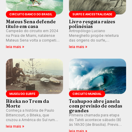
CIRCUITO BANCO DO BRASIL
SURFE E ANCESTRALIDADE
Mateus Sena defende
Livro resgata raízes
título em casa
polinésias
Campeão do circuito em 2024
Antropólogo Luciano
na Praia de Miami, natalense
Meneghello propõe releitura
Mateus Sena volta a competir
das origens do surfe,
em casa em busca de manter a
resgatando a cultura polinésia
leia mais »
leia mais »
hegemonia potiguar em etapa
e questionando a visão
do Circuito Banco do Brasil.
ocidental que transformou a
prática em esporte e indústria.
MUSEU DO SURFE
CIRCUITO MUNDIAL
Biteka no Trem da
Teahupoo abre janela
Morte
com previsão de ondas
grandes
Conheça a história de Paulo
Bittencourt, o Biteka, que
Primeira chamada para etapa
cruzou a América do Sul rumo
do Tahiti acontece sábado (8)
ao Pacífico em uma jornada
às 14h30 (de Brasília). Previsão
leia mais »
que se tornou um marco de
indica swell consistente.
leia mais »