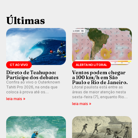
Últimas
CT AO VIVO
ALERTA NO LITORAL
Direto de Teahupoo:
Ventos podem chegar
Participe dos debates
a 100 km/h em São
Paulo e Rio de Janeiro.
Confira ao vivo o Outerknown
Tahiti Pro 2026, na onda que
Litoral paulista está entre as
coloca à prova até os
áreas de maior atenção nesta
melhores surfistas do mundo.
sexta-feira (7), enquanto Rio
leia mais »
E participe dos debates em
de Janeiro também recebe
leia mais »
tempo real durante as etapas
alerta para ventos fortes.
do Mundial da WSL.
Rajadas já chegaram a 97,2
km/h em Itanhaém.