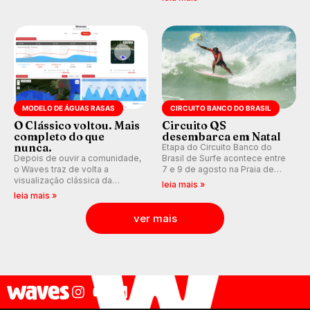
aventura, resiliência e paixão
Medina embarca para evento e
pelo surfe.
WSL divulga baterias, com
Kelly Slater convidado.
MODELO DE ÁGUAS RASAS
CIRCUITO BANCO DO BRASIL
O Clássico voltou. Mais
Circuito QS
completo do que
desembarca em Natal
nunca.
Etapa do Circuito Banco do
Depois de ouvir a comunidade,
Brasil de Surfe acontece entre
o Waves traz de volta a
7 e 9 de agosto na Praia de
visualização clássica da
Miami (RN), em disputas
leia mais »
previsão de águas rasas,
válidas pelo Qualifying Series
leia mais »
agora integrada à nova
(QS) 4.000 e pela corrida por
plataforma e com previsão das
vagas no Challenger Series.
ver mais
ondas para até 16 dias.