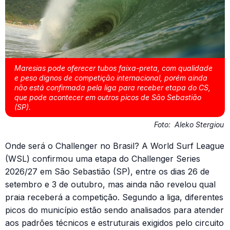
Maresias pode oferecer tubos faixa-preta, com qualidade
e peso dignos de competição internacional, porém ainda
não está confirmada pela liga para receber etapa do CS,
que pode acontecer em outros picos de São Sebastião
(SP).
Foto:
Aleko Stergiou
Onde será o Challenger no Brasil? A World Surf League
(WSL) confirmou uma etapa do Challenger Series
2026/27 em São Sebastião (SP), entre os dias 26 de
setembro e 3 de outubro, mas ainda não revelou qual
praia receberá a competição. Segundo a liga, diferentes
picos do município estão sendo analisados para atender
aos padrões técnicos e estruturais exigidos pelo circuito