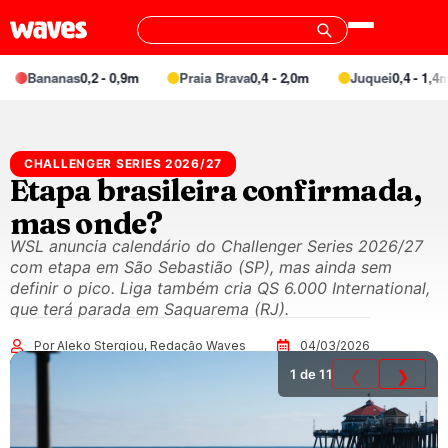
Bananas
0,2 - 0,9m
Praia Brava
0,4 - 2,0m
Juquei
0,4 - 1,4m
CHALLENGER SERIES 2026/27
Etapa brasileira confirmada,
mas onde?
WSL anuncia calendário do Challenger Series 2026/27
com etapa em São Sebastião (SP), mas ainda sem
definir o pico. Liga também cria QS 6.000 International,
que terá parada em Saquarema (RJ).
Por Aleko Stergiou, Redação Waves
04/03/2026
1
de 11
❮
❯