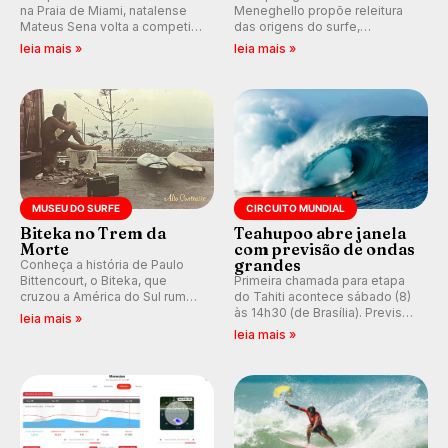
na Praia de Miami, natalense
Meneghello propõe releitura
Mateus Sena volta a competir
das origens do surfe,
em casa em busca de manter a
resgatando a cultura polinésia
leia mais »
leia mais »
hegemonia potiguar em etapa
e questionando a visão
do Circuito Banco do Brasil.
ocidental que transformou a
prática em esporte e indústria.
MUSEU DO SURFE
CIRCUITO MUNDIAL
Biteka no Trem da
Teahupoo abre janela
Morte
com previsão de ondas
grandes
Conheça a história de Paulo
Bittencourt, o Biteka, que
Primeira chamada para etapa
cruzou a América do Sul rumo
do Tahiti acontece sábado (8)
ao Pacífico em uma jornada
às 14h30 (de Brasília). Previsão
leia mais »
que se tornou um marco de
indica swell consistente.
leia mais »
aventura, resiliência e paixão
Medina embarca para evento e
pelo surfe.
WSL divulga baterias, com
Kelly Slater convidado.