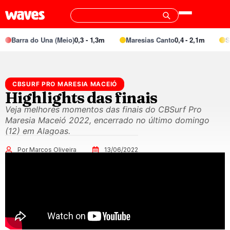
Barra do Una (Meio)
0,3 - 1,3m
Maresias Canto
0,4 - 2,1m
Spec
CBSURF PRO MARESIA MACEIÓ
Highlights das finais
Veja melhores momentos das finais do CBSurf Pro
Maresia Maceió 2022, encerrado no último domingo
(12) em Alagoas.
Por Marcos Oliveira
13/06/2022