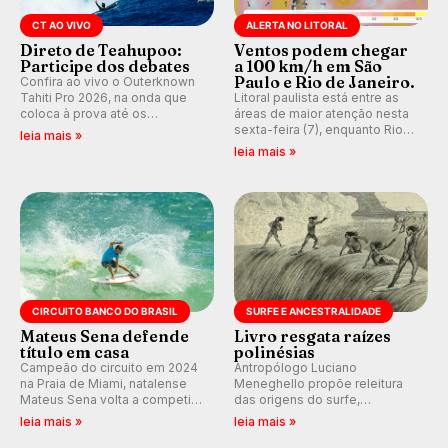
CT AO VIVO
ALERTA NO LITORAL
Direto de Teahupoo:
Ventos podem chegar
Participe dos debates
a 100 km/h em São
Paulo e Rio de Janeiro.
Confira ao vivo o Outerknown
Tahiti Pro 2026, na onda que
Litoral paulista está entre as
coloca à prova até os
áreas de maior atenção nesta
melhores surfistas do mundo.
sexta-feira (7), enquanto Rio
leia mais »
E participe dos debates em
de Janeiro também recebe
leia mais »
tempo real durante as etapas
alerta para ventos fortes.
do Mundial da WSL.
Rajadas já chegaram a 97,2
km/h em Itanhaém.
CIRCUITO BANCO DO BRASIL
SURFE E ANCESTRALIDADE
Mateus Sena defende
Livro resgata raízes
título em casa
polinésias
Campeão do circuito em 2024
Antropólogo Luciano
na Praia de Miami, natalense
Meneghello propõe releitura
Mateus Sena volta a competir
das origens do surfe,
em casa em busca de manter a
resgatando a cultura polinésia
leia mais »
leia mais »
hegemonia potiguar em etapa
e questionando a visão
do Circuito Banco do Brasil.
ocidental que transformou a