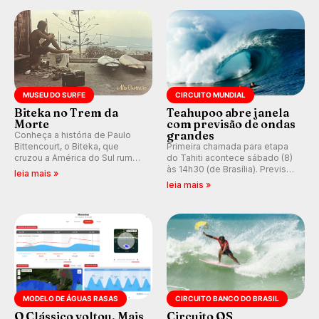
prática em esporte e indústria.
MUSEU DO SURFE
CIRCUITO MUNDIAL
Biteka no Trem da
Teahupoo abre janela
Morte
com previsão de ondas
grandes
Conheça a história de Paulo
Bittencourt, o Biteka, que
Primeira chamada para etapa
cruzou a América do Sul rumo
do Tahiti acontece sábado (8)
ao Pacífico em uma jornada
às 14h30 (de Brasília). Previsão
leia mais »
que se tornou um marco de
indica swell consistente.
leia mais »
aventura, resiliência e paixão
Medina embarca para evento e
pelo surfe.
WSL divulga baterias, com
Kelly Slater convidado.
MODELO DE ÁGUAS RASAS
CIRCUITO BANCO DO BRASIL
O Clássico voltou. Mais
Circuito QS