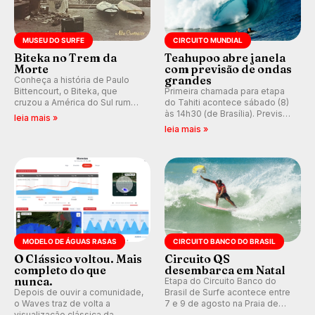
MUSEU DO SURFE
CIRCUITO MUNDIAL
Biteka no Trem da
Teahupoo abre janela
Morte
com previsão de ondas
grandes
Conheça a história de Paulo
Bittencourt, o Biteka, que
Primeira chamada para etapa
cruzou a América do Sul rumo
do Tahiti acontece sábado (8)
ao Pacífico em uma jornada
às 14h30 (de Brasília). Previsão
leia mais »
que se tornou um marco de
indica swell consistente.
leia mais »
aventura, resiliência e paixão
Medina embarca para evento e
pelo surfe.
WSL divulga baterias, com
Kelly Slater convidado.
MODELO DE ÁGUAS RASAS
CIRCUITO BANCO DO BRASIL
O Clássico voltou. Mais
Circuito QS
completo do que
desembarca em Natal
nunca.
Etapa do Circuito Banco do
Depois de ouvir a comunidade,
Brasil de Surfe acontece entre
o Waves traz de volta a
7 e 9 de agosto na Praia de
visualização clássica da
Miami (RN), em disputas