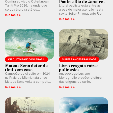
Paulo e Rio de Janeiro.
Confira ao vivo o Outerknown
Tahiti Pro 2026, na onda que
Litoral paulista está entre as
coloca à prova até os
áreas de maior atenção nesta
melhores surfistas do mundo.
sexta-feira (7), enquanto Rio
leia mais »
Participe dos comentários e
de Janeiro também recebe
leia mais »
debates em tempo real no
alerta para ventos fortes.
nosso fórum, durante as
Rajadas já chegaram a 97,2
etapas da WSL.
km/h em Itanhaém.
CIRCUITO BANCO DO BRASIL
SURFE E ANCESTRALIDADE
Mateus Sena defende
Livro resgata raízes
título em casa
polinésias
Campeão do circuito em 2024
Antropólogo Luciano
na Praia de Miami, natalense
Meneghello propõe releitura
Mateus Sena volta a competir
das origens do surfe,
em casa em busca de manter a
resgatando a cultura polinésia
leia mais »
leia mais »
hegemonia potiguar em etapa
e questionando a visão
do Circuito Banco do Brasil.
ocidental que transformou a
prática em esporte e indústria.