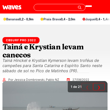
Bananas
0,2 - 0,9m
Praia Brava
0,4 - 2,0m
Juquei
0,4 - 1,4m
CBSURF PRO 2022
Tainá e Krystian levam
canecos
Tainá Hinckel e Krystian Kymerson levam troféus de
campeões para Santa Catarina e Espírito Santo neste
sábado de sol no Pico de Matinhos (PR).
Por Jessica Dombrowski, Pablo NZ
27/08/2022
1
de 21
❮
❯