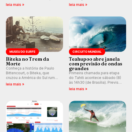
em casa em busca de manter a
resgatando a cultura polinésia
leia mais »
leia mais »
hegemonia potiguar em etapa
e questionando a visão
do Circuito Banco do Brasil.
ocidental que transformou a
prática em esporte e indústria.
MUSEU DO SURFE
CIRCUITO MUNDIAL
Biteka no Trem da
Teahupoo abre janela
Morte
com previsão de ondas
grandes
Conheça a história de Paulo
Bittencourt, o Biteka, que
Primeira chamada para etapa
cruzou a América do Sul rumo
do Tahiti acontece sábado (8)
ao Pacífico em uma jornada
às 14h30 (de Brasília). Previsão
leia mais »
que se tornou um marco de
indica swell consistente.
leia mais »
aventura, resiliência e paixão
Medina embarca para evento e
pelo surfe.
WSL divulga baterias, com
Kelly Slater convidado.