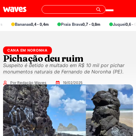
Bananas
0,4 - 0,4m
Praia Brava
0,7 - 0,8m
Juquei
0,6 - 0
CANA EM NORONHA
Pichação deu ruim
Suspeito é detido e multado em R$ 10 mil por pichar
monumentos naturais de Fernando de Noronha (PE).
Por Redação Waves
19/02/2025