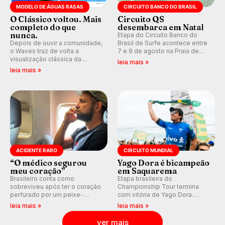
MODELO DE ÁGUAS RASAS
CIRCUITO BANCO DO BRASIL
O Clássico voltou. Mais
Circuito QS
completo do que
desembarca em Natal
nunca.
Etapa do Circuito Banco do
Depois de ouvir a comunidade,
Brasil de Surfe acontece entre
o Waves traz de volta a
7 e 9 de agosto na Praia de
visualização clássica da
Miami (RN), em disputas
leia mais »
previsão de águas rasas,
válidas pelo Qualifying Series
leia mais »
agora integrada à nova
(QS) 4.000 e pela corrida por
plataforma e com previsão das
vagas no Challenger Series.
ondas para até 16 dias.
ACIDENTE RARO
CIRCUITO MUNDIAL
“O médico segurou
Yago Dora é bicampeão
meu coração”
em Saquarema
Brasileiro conta como
Etapa brasileira do
sobreviveu após ter o coração
Championship Tour termina
perfurado por um peixe-
com vitória de Yago Dora.
agulha enquanto surfava na
Sawyer Lindblad vence entre
leia mais »
leia mais »
Costa Rica.
as mulheres e Leonardo
Fioravanti assume liderança do
ver mais