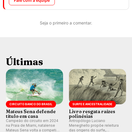
Fale com a equipe
Seja o primeiro a comentar.
Últimas
CIRCUITO BANCO DO BRASIL
SURFE E ANCESTRALIDADE
Mateus Sena defende
Livro resgata raízes
título em casa
polinésias
Campeão do circuito em 2024
Antropólogo Luciano
na Praia de Miami, natalense
Meneghello propõe releitura
Mateus Sena volta a competir
das origens do surfe,