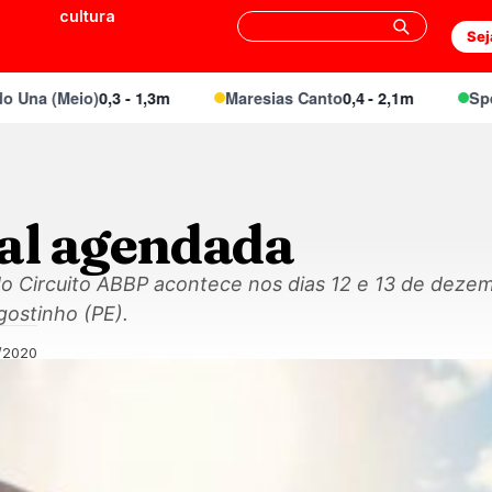
cultura
Sej
a (Meio)
0,3 - 1,3m
Maresias Canto
0,4 - 2,1m
Special
nal agendada
 do Circuito ABBP acontece nos dias 12 e 13 de dez
gostinho (PE).
/2020