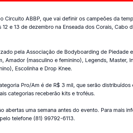
do Circuito ABBP, que vai definir os campeões da tem
s 12 e 13 de dezembro na Enseada dos Corais, Cabo d
izado pela Associação de Bodyboarding de Piedade e
, Amador (masculino e feminino), Legends, Master, In
nino), Escolinha e Drop Knee.
tegoria Pro/Am é de R$ 3 mil, que serão distribuídos 
ais categorias receberão kits e troféus.
rão abertas uma semana antes do evento. Para mais in
pelo telefone (81) 99792-6113.