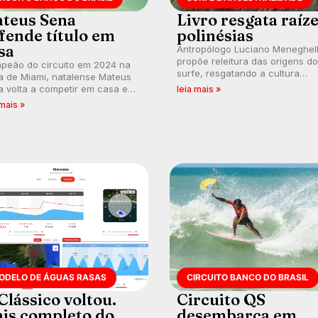
teus Sena
Livro resgata raíz
fende título em
polinésias
sa
Antropólogo Luciano Meneghel
propõe releitura das origens do
peão do circuito em 2024 na
surfe, resgatando a cultura
a de Miami, natalense Mateus
polinésia e questionando a vis
 volta a competir em casa em
leia mais »
ocidental que transformou a
ca de manter a hegemonia
 mais »
prática em esporte e indústria.
guar em etapa do Circuito
o do Brasil.
ODELO DE ÁGUAS RASAS
CIRCUITO BANCO DO BRASIL
Clássico voltou.
Circuito QS
is completo do
desembarca em