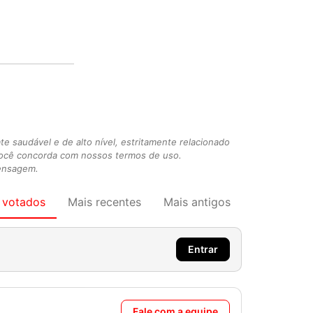
 saudável e de alto nível, estritamente relacionado
você concorda com nossos termos de uso.
mensagem.
 votados
Mais recentes
Mais antigos
Entrar
Fale com a equipe