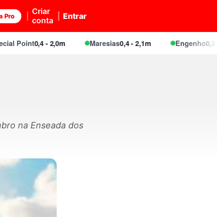
Criar
Entrar
a Pro
conta
 Point
0,4 - 2,0m
Maresias
0,4 - 2,1m
Engenho
0,3 - 1,
embro na Enseada dos