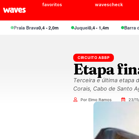
favoritos
wavescheck
Praia Brava
0,4 - 2,0m
Juquei
0,4 - 1,4m
Barra do Un
CIRCUITO ABBP
Etapa fi
Terceira e última etapa
Corais, Cabo de Santo A
Por Elmo Ramos
23/11