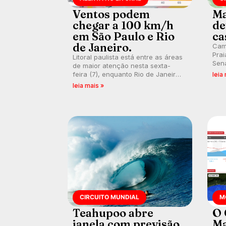
Ventos podem
Ma
chegar a 100 km/h
de
em São Paulo e Rio
ca
de Janeiro.
Cam
Prai
Litoral paulista está entre as áreas
Sena
de maior atenção nesta sexta-
bus
feira (7), enquanto Rio de Janeiro
leia
poti
também recebe alerta para ventos
leia mais »
Banc
fortes. Rajadas já chegaram a 97,2
km/h em Itanhaém.
CIRCUITO MUNDIAL
M
Teahupoo abre
O 
janela com previsão
Ma