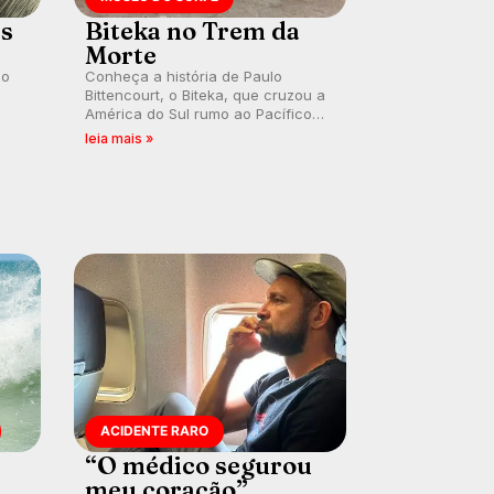
es
Biteka no Trem da
Morte
lo
Conheça a história de Paulo
Bittencourt, o Biteka, que cruzou a
América do Sul rumo ao Pacífico
ão
em uma jornada que se tornou um
leia mais »
marco de aventura, resiliência e
paixão pelo surfe.
ACIDENTE RARO
“O médico segurou
meu coração”