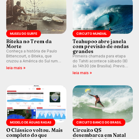
MUSEU DO SURFE
CIRCUITO MUNDIAL
Biteka no Trem da
Teahupoo abre janela
Morte
com previsão de ondas
grandes
Conheça a história de Paulo
Bittencourt, o Biteka, que
Primeira chamada para etapa
cruzou a América do Sul rumo
do Tahiti acontece sábado (8)
ao Pacífico em uma jornada
às 14h30 (de Brasília). Previsão
leia mais »
que se tornou um marco de
indica swell consistente.
leia mais »
aventura, resiliência e paixão
Medina embarca para evento e
pelo surfe.
WSL divulga baterias, com
Kelly Slater convidado.
MODELO DE ÁGUAS RASAS
CIRCUITO BANCO DO BRASIL
O Clássico voltou. Mais
Circuito QS
completo do que
desembarca em Natal