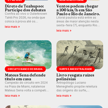
CT AO VIVO
ALERTA NO LITORAL
Direto de Teahupoo:
Ventos podem chegar
Participe dos debates
a 100 km/h em São
Paulo e Rio de Janeiro.
Confira ao vivo o Outerknown
Tahiti Pro 2026, na onda que
Litoral paulista está entre as
coloca à prova até os
áreas de maior atenção nesta
melhores surfistas do mundo.
sexta-feira (7), enquanto Rio
leia mais »
E participe dos debates em
de Janeiro também recebe
leia mais »
tempo real durante as etapas
alerta para ventos fortes.
do Mundial da WSL.
Rajadas já chegaram a 97,2
km/h em Itanhaém.
CIRCUITO BANCO DO BRASIL
SURFE E ANCESTRALIDADE
Mateus Sena defende
Livro resgata raízes
título em casa
polinésias
Campeão do circuito em 2024
Antropólogo Luciano
na Praia de Miami, natalense
Meneghello propõe releitura
Mateus Sena volta a competir
das origens do surfe,
em casa em busca de manter a
resgatando a cultura polinésia
leia mais »
leia mais »
hegemonia potiguar em etapa
e questionando a visão
do Circuito Banco do Brasil.
ocidental que transformou a
prática em esporte e indústria.