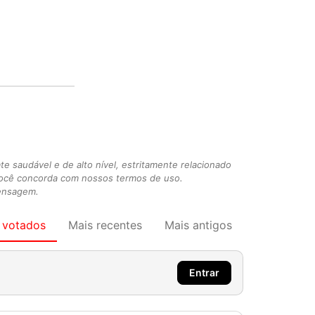
 saudável e de alto nível, estritamente relacionado
você concorda com nossos termos de uso.
mensagem.
 votados
Mais recentes
Mais antigos
Entrar