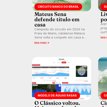
CIRCUITO BANCO DO BRASIL
S
Mateus Sena
Li
defende título em
po
casa
Ant
prop
Campeão do circuito em 2024 na
surf
Praia de Miami, natalense Mateus
poli
Sena volta a competir em casa em
leia
ocid
busca de manter a hegemonia
leia mais »
prát
potiguar em etapa do Circuito
Banco do Brasil.
MODELO DE ÁGUAS RASAS
C
O Clássico voltou.
Ci