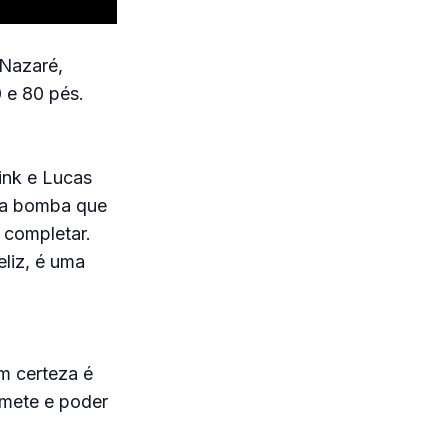
 Nazaré,
 e 80 pés.
ink e Lucas
sa bomba que
 completar.
liz, é uma
m certeza é
emete e poder