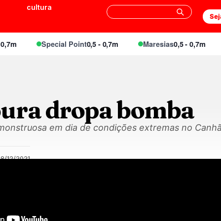
cultura
Sej
7m
Special Point
0,5 - 0,7m
Maresias
0,5 - 0,7m
ura dropa bomba
monstruosa em dia de condições extremas no Canhã
8/12/2021