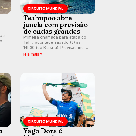
CIRCUITO MUNDIAL
Teahupoo abre
janela com previsão
de ondas grandes
ou a
Primeira chamada para etapa do
co
Tahiti acontece sábado (8) às
 um
14h30 (de Brasília). Previsão indica
e
swell consistente. Medina
leia mais »
embarca para evento e WSL
divulga baterias, com Kelly Slater
convidado.
CIRCUITO MUNDIAL
u
Yago Dora é