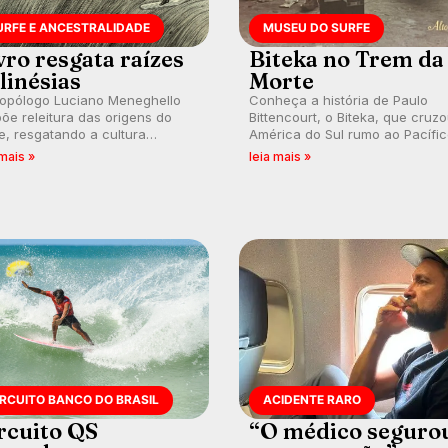
URFE E ANCESTRALIDADE
MUSEU DO SURFE
vro resgata raízes
Biteka no Trem da
linésias
Morte
ropólogo Luciano Meneghello
Conheça a história de Paulo
õe releitura das origens do
Bittencourt, o Biteka, que cruz
e, resgatando a cultura
América do Sul rumo ao Pacífi
nésia e questionando a visão
em uma jornada que se tornou
 mais »
leia mais »
ental que transformou a
marco de aventura, resiliência 
ica em esporte e indústria.
paixão pelo surfe.
IRCUITO BANCO DO BRASIL
ACIDENTE RARO
rcuito QS
“O médico seguro