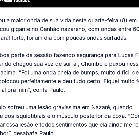
u a maior onda de sua vida nesta quarta-feira (8) em
ficou gigante no Canhão nazareno, com ondas entre 60
ral forte, foi um dia com poucas ondas surfadas.
u boa parte da sessão fazendo segurança para Lucas F
ndo chegou sua vez de surfar, Chumbo o puxou nes
acima. “Foi uma onda cheia de bumps, muito difícil de
locou perfeitamente e deu tudo certo. Fiquei muito fe
al pra mim”, conta Paulo.
ulo sofreu uma lesão gravíssima em Nazaré, quando
 dos isquiotibiais e o músculo posterior da coxa. “Co
ar essa lesão e todos sentimentos que ela ainda me r
hor”, desabafa Paulo.