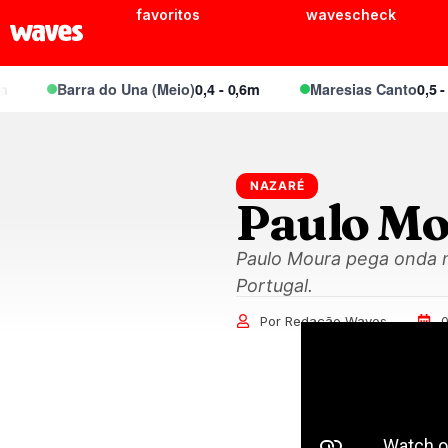
favoritos
wavescheck
Barra do Una (Meio)
0,4 - 0,6m
Maresias Canto
0,5 - 0,
NAZARÉ
Paulo Mo
Paulo Moura pega onda 
Portugal.
Por Redação Waves
0