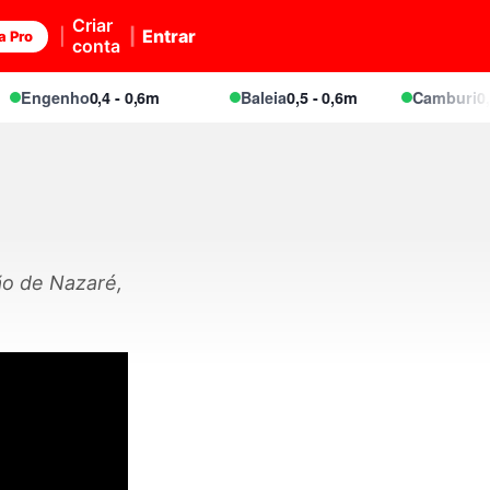
Criar
Entrar
a Pro
conta
Engenho
0,4 - 0,6m
Baleia
0,5 - 0,6m
Camburi
0,5 -
o de Nazaré,