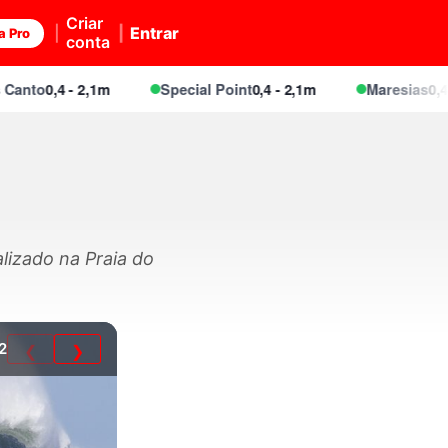
Criar
Entrar
a Pro
conta
to
0,4 - 2,1m
Special Point
0,4 - 2,1m
Maresias
0,4 - 2,
lizado na Praia do
2
❮
❯