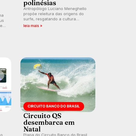
polinésias
Antropólogo Luciano Meneghello
propõe releitura das origens do
na
surfe, resgatando a cultura
us
polinésia e questionando a visão
 em
leia mais »
ocidental que transformou a
prática em esporte e indústria.
CIRCUITO BANCO DO BRASIL
Circuito QS
desembarca em
Natal
 o
Etapa do Circuito Banco do Brasil