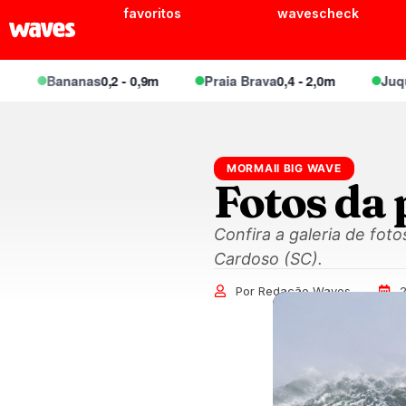
favoritos
wavescheck
Bananas
0,2 - 0,9m
Praia Brava
0,4 - 2,0m
Juquei
0,
MORMAII BIG WAVE
Fotos da
Confira a galeria de fot
Cardoso (SC).
Por Redação Waves
2