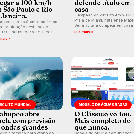
egar a 100 km/h
defende título em
 São Paulo e Rio
casa
 Janeiro.
Campeão do circuito em 2024 
Praia de Miami, natalense Mate
ral paulista está entre as áreas
Sena volta a competir em casa
aior atenção nesta sexta-
busca de manter a hegemonia
a (7), enquanto Rio de Janeiro
leia mais »
potiguar em etapa do Circuito
ém recebe alerta para ventos
 mais »
Banco do Brasil.
es. Rajadas já chegaram a 97,2
h em Itanhaém.
IRCUITO MUNDIAL
MODELO DE ÁGUAS RASAS
ahupoo abre
O Clássico voltou.
nela com previsão
Mais completo do
 ondas grandes
que nunca.
meira chamada para etapa do
Depois de ouvir a comunidade,