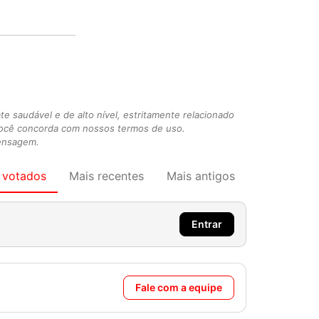
 saudável e de alto nível, estritamente relacionado
você concorda com nossos termos de uso.
mensagem.
 votados
Mais recentes
Mais antigos
Entrar
Fale com a equipe