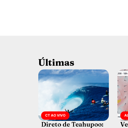
Últimas
CT AO VIVO
A
Direto de Teahupoo:
Ve