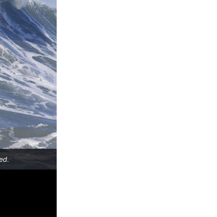
ed.
Mormaii Big Wave 2018, Praia do Cardoso, Farol