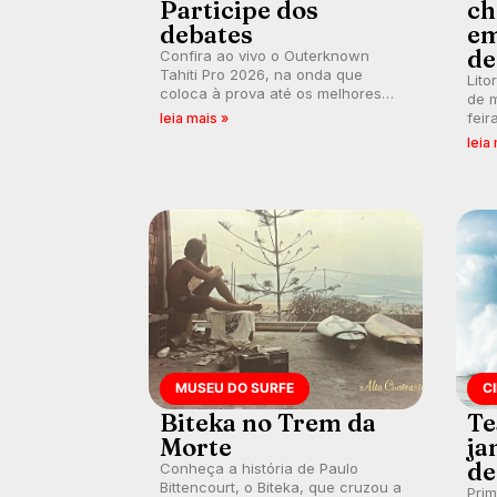
Participe dos
ch
debates
em
de
Confira ao vivo o Outerknown
Tahiti Pro 2026, na onda que
Lito
coloca à prova até os melhores
de m
surfistas do mundo. E participe dos
feir
leia mais »
debates em tempo real durante as
tamb
leia
etapas do Mundial da WSL.
fort
km/
MUSEU DO SURFE
C
Biteka no Trem da
Te
Morte
ja
de
Conheça a história de Paulo
Bittencourt, o Biteka, que cruzou a
Pri