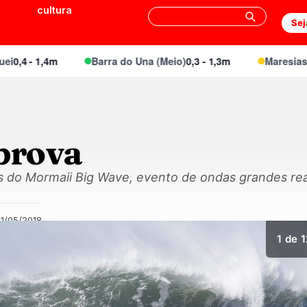
cultura
Sej
4 - 1,4m
Barra do Una (Meio)
0,3 - 1,3m
Maresias Can
 prova
os do Mormaii Big Wave, evento de ondas grandes rea
1/05/2018
1
de 1