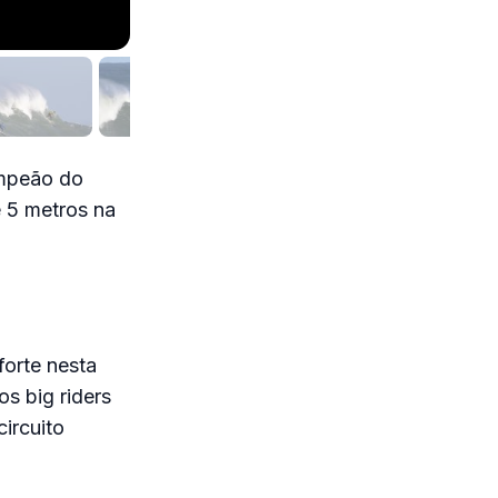
ampeão do
 5 metros na
orte nesta
s big riders
ircuito