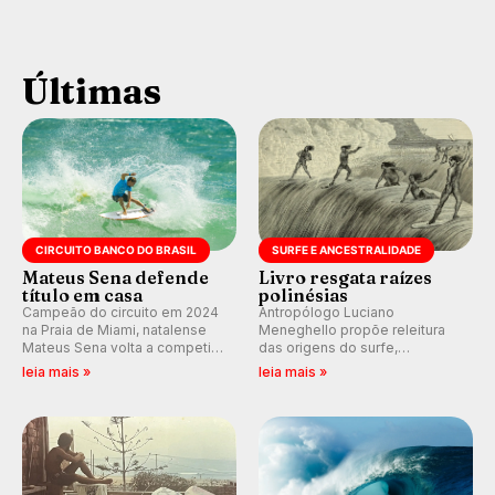
Últimas
CIRCUITO BANCO DO BRASIL
SURFE E ANCESTRALIDADE
Mateus Sena defende
Livro resgata raízes
título em casa
polinésias
Campeão do circuito em 2024
Antropólogo Luciano
na Praia de Miami, natalense
Meneghello propõe releitura
Mateus Sena volta a competir
das origens do surfe,
em casa em busca de manter a
resgatando a cultura polinésia
leia mais »
leia mais »
hegemonia potiguar em etapa
e questionando a visão
do Circuito Banco do Brasil.
ocidental que transformou a
prática em esporte e indústria.