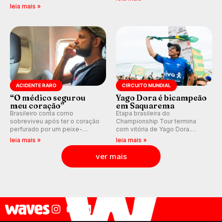
previsão de águas rasas,
válidas pelo Qualifying Series
leia mais »
agora integrada à nova
(QS) 4.000 e pela corrida por
plataforma e com previsão das
vagas no Challenger Series.
ondas para até 16 dias.
ACIDENTE RARO
CIRCUITO MUNDIAL
“O médico segurou
Yago Dora é bicampeão
meu coração”
em Saquarema
Brasileiro conta como
Etapa brasileira do
sobreviveu após ter o coração
Championship Tour termina
perfurado por um peixe-
com vitória de Yago Dora.
agulha enquanto surfava na
Sawyer Lindblad vence entre
leia mais »
leia mais »
Costa Rica.
as mulheres e Leonardo
Fioravanti assume liderança do
ver mais
ranking mundial da WSL, na
etapa de Saquarema.