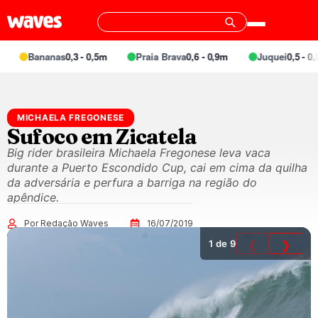
Bananas
0,3 - 0,5m
Praia Brava
0,6 - 0,9m
Juquei
0,5 - 0,8
MICHAELA FREGONESE
Sufoco em Zicatela
Big rider brasileira Michaela Fregonese leva vaca
durante a Puerto Escondido Cup, cai em cima da quilha
da adversária e perfura a barriga na região do
apêndice.
Por Redação Waves
16/07/2019
1
de 9
❮
❯