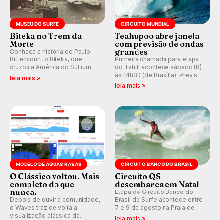
MUSEU DO SURFE
CIRCUITO MUNDIAL
Biteka no Trem da
Teahupoo abre janela
Morte
com previsão de ondas
grandes
Conheça a história de Paulo
Bittencourt, o Biteka, que
Primeira chamada para etapa
cruzou a América do Sul rumo
do Tahiti acontece sábado (8)
ao Pacífico em uma jornada
às 14h30 (de Brasília). Previsão
leia mais »
que se tornou um marco de
indica swell consistente.
leia mais »
aventura, resiliência e paixão
Medina embarca para evento e
pelo surfe.
WSL divulga baterias, com
Kelly Slater convidado.
MODELO DE ÁGUAS RASAS
CIRCUITO BANCO DO BRASIL
O Clássico voltou. Mais
Circuito QS
completo do que
desembarca em Natal
nunca.
Etapa do Circuito Banco do
Depois de ouvir a comunidade,
Brasil de Surfe acontece entre
o Waves traz de volta a
7 e 9 de agosto na Praia de
visualização clássica da
Miami (RN), em disputas
leia mais »