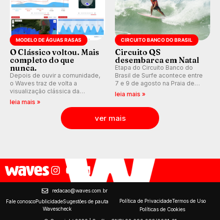
MODELO DE ÁGUAS RASAS
CIRCUITO BANCO DO BRASIL
O Clássico voltou. Mais
Circuito QS
completo do que
desembarca em Natal
nunca.
Etapa do Circuito Banco do
Depois de ouvir a comunidade,
Brasil de Surfe acontece entre
o Waves traz de volta a
7 e 9 de agosto na Praia de
visualização clássica da
Miami (RN), em disputas
leia mais »
previsão de águas rasas,
válidas pelo Qualifying Series
leia mais »
agora integrada à nova
(QS) 4.000 e pela corrida por
plataforma e com previsão das
vagas no Challenger Series.
ver mais
ondas para até 16 dias.
redacao@waves.com.br
Política de Privacidade
Termos de Uso
Fale conosco
Publicidade
Sugestões de pauta
Wavescheck
Políticas de Cookies