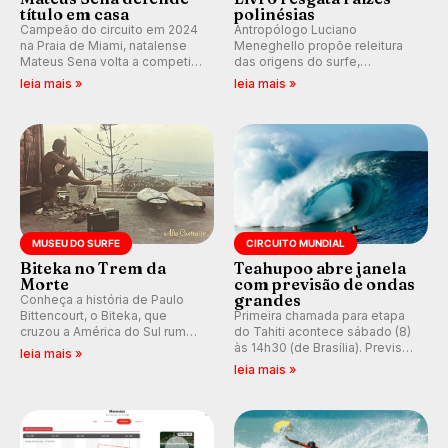
título em casa
polinésias
Campeão do circuito em 2024
Antropólogo Luciano
na Praia de Miami, natalense
Meneghello propõe releitura
Mateus Sena volta a competir
das origens do surfe,
em casa em busca de manter a
resgatando a cultura polinésia
leia mais »
leia mais »
hegemonia potiguar em etapa
e questionando a visão
do Circuito Banco do Brasil.
ocidental que transformou a
prática em esporte e indústria.
MUSEU DO SURFE
CIRCUITO MUNDIAL
Biteka no Trem da
Teahupoo abre janela
Morte
com previsão de ondas
grandes
Conheça a história de Paulo
Bittencourt, o Biteka, que
Primeira chamada para etapa
cruzou a América do Sul rumo
do Tahiti acontece sábado (8)
ao Pacífico em uma jornada
às 14h30 (de Brasília). Previsão
leia mais »
que se tornou um marco de
indica swell consistente.
leia mais »
aventura, resiliência e paixão
Medina embarca para evento e
pelo surfe.
WSL divulga baterias, com
Kelly Slater convidado.