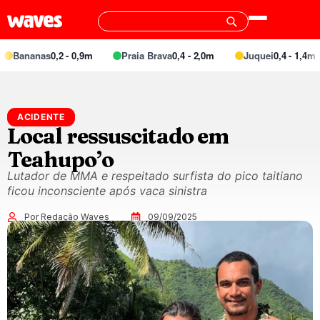
Bananas
0,2 - 0,9m
Praia Brava
0,4 - 2,0m
Juquei
0,4 - 1,4m
ACIDENTE
Local ressuscitado em
Teahupo’o
Lutador de MMA e respeitado surfista do pico taitiano
ficou inconsciente após vaca sinistra
Por Redação Waves
09/09/2025