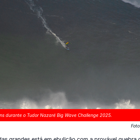
lons durante o Tudor Nazaré Big Wave Challenge 2025.
Fot
das grandes está em ebulição com a provável quebra 