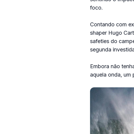
foco.
Contando com exc
shaper Hugo Carta
safeties do campe
segunda investid
Embora não tenha 
aquela onda, um 