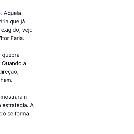
. Aquela
ria que já
exigido, vejo
tor Faria.
 quebra
. Quando a
direção,
nhem.
e mostraram
 estratégia. A
do se forma