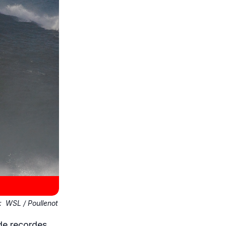
o:
WSL / Poullenot
de recordes