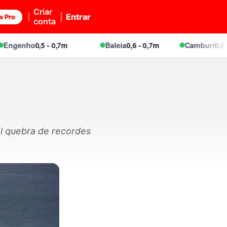
Criar
Entrar
a Pro
conta
nho
0,5 - 0,7m
Baleia
0,6 - 0,7m
Camburi
0,6 - 0,8m
el quebra de recordes