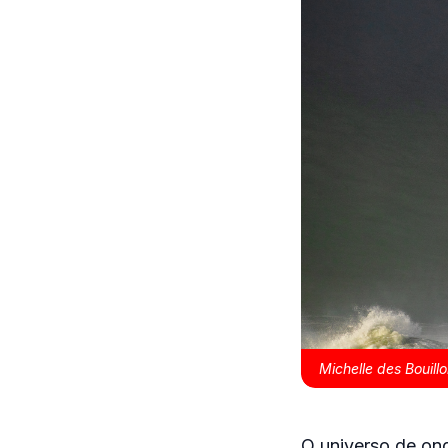
Michelle des Bouil
O universo de on