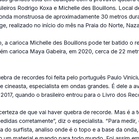
ileiros Rodrigo Koxa e Michelle des Bouillons. Local d
onda monstruosa de aproximadamente 30 metros dura
e, realizado no início do mês na Praia do Norte, Naza
a carioca Michelle des Bouillons pode ter batido o r
ém carioca Maya Gabeira, em 2020, cerca de 22 met
ebra de recordes foi feita pelo português Paulo Vinici
r e cineasta, especialista em ondas grandes. É dele a a
017, quando o brasileiro entrou para o Livro dos Rec
certeza de que vai haver quebra de recorde. Mas é a 
didas corretamente”, diz o especialista. “Para medir,
 do surfista, analiso onde é o topo e a base da onda, 
o um material e mando para todo mundo. Foi assim e