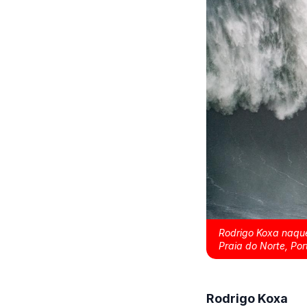
Rodrigo Koxa naque
Praia do Norte, Por
Rodrigo Koxa