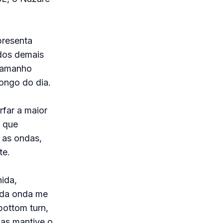
presenta
 dos demais
 tamanho
ongo do dia.
rfar a maior
, que
 as ondas,
te.
ida,
 da onda me
bottom turn,
mas mantive o