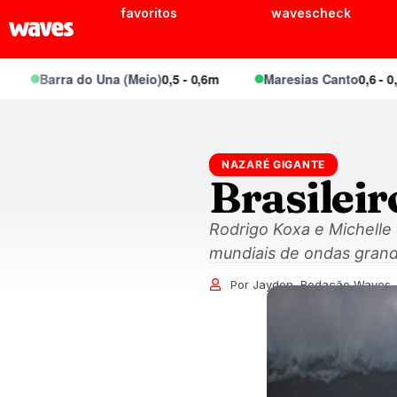
favoritos
wavescheck
Barra do Una (Meio)
0,5 - 0,6m
Maresias Canto
0,6 - 0,8m
NAZARÉ GIGANTE
Brasilei
Rodrigo Koxa e Michelle 
mundiais de ondas grand
Por Jayden, Redação Waves