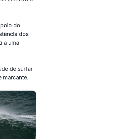
apoio do
stência dos
ti a uma
ade de surfar
e marcante.