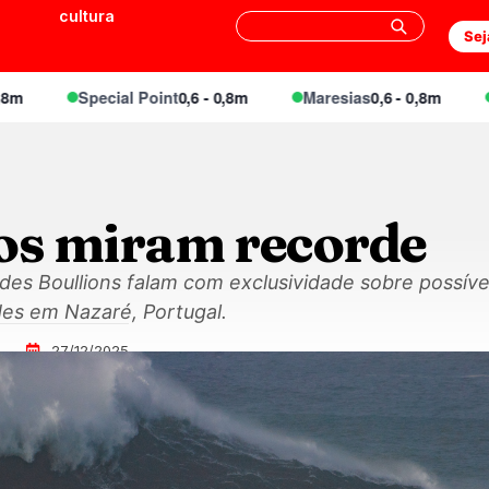
cultura
Sej
Special Point
0,6 - 0,8m
Maresias
0,6 - 0,8m
Enge
ros miram recorde
des Boullions falam com exclusividade sobre possív
es em Nazaré, Portugal.
27/12/2025