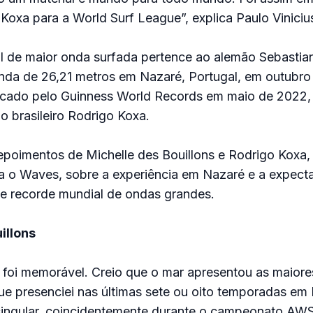
 Koxa para a World Surf League”, explica Paulo Viniciu
l de maior onda surfada pertence ao alemão Sebastian
nda de 26,21 metros em Nazaré, Portugal, em outubro
ificado pelo Guinness World Records em maio de 2022
do brasileiro Rodrigo Koxa.
epoimentos de Michelle des Bouillons e Rodrigo Koxa
a o Waves, sobre a experiência em Nazaré e a expecta
de recorde mundial de ondas grandes.
illons
 foi memorável. Creio que o mar apresentou as maiore
ue presenciei nas últimas sete ou oito temporadas em 
singular, coincidentemente durante o campeonato AW