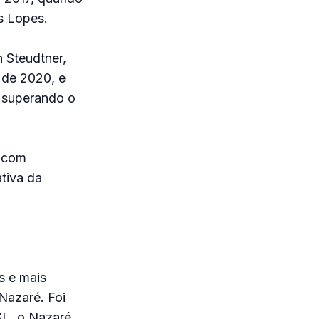
s Lopes.
 Steudtner,
 de 2020, e
, superando o
, com
tiva da
s e mais
Nazaré. Foi
SL, o Nazaré