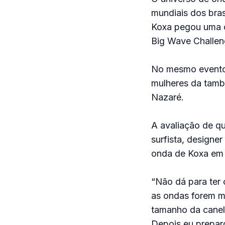
mundiais dos bras
Koxa pegou uma 
Big Wave Challeng
No mesmo evento, 
mulheres da tamb
Nazaré.
A avaliação de qu
surfista, designe
onda de Koxa em 2
“Não dá para ter 
as ondas forem me
tamanho da canela
Depois eu prepar