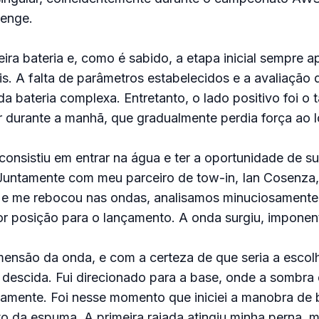
lenge.
eira bateria e, como é sabido, a etapa inicial sempre a
is. A falta de parâmetros estabelecidos e a avaliação
da bateria complexa. Entretanto, o lado positivo foi o
 durante a manhã, que gradualmente perdia força ao l
consistiu em entrar na água e ter a oportunidade de su
Juntamente com meu parceiro de tow-in, Ian Cosenza
e me rebocou nas ondas, analisamos minuciosamente
r posição para o lançamento. A onda surgiu, imponen
ensão da onda, e com a certeza de que seria a escolh
 descida. Fui direcionado para a base, onde a sombra
amente. Foi nesse momento que iniciei a manobra de 
o da espuma. A primeira rajada atingiu minha perna, 