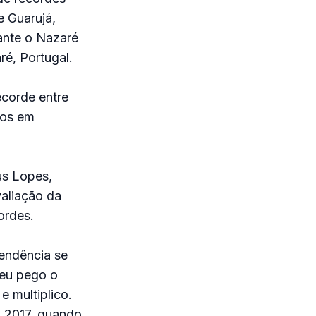
e Guarujá,
nte o Nazaré
ré, Portugal.
ecorde entre
ros em
us Lopes,
valiação da
ordes.
tendência se
 eu pego o
e multiplico.
m 2017, quando