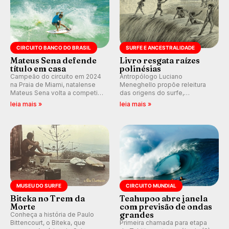
CIRCUITO BANCO DO BRASIL
SURFE E ANCESTRALIDADE
Mateus Sena defende
Livro resgata raízes
título em casa
polinésias
Campeão do circuito em 2024
Antropólogo Luciano
na Praia de Miami, natalense
Meneghello propõe releitura
Mateus Sena volta a competir
das origens do surfe,
em casa em busca de manter a
resgatando a cultura polinésia
leia mais »
leia mais »
hegemonia potiguar em etapa
e questionando a visão
do Circuito Banco do Brasil.
ocidental que transformou a
prática em esporte e indústria.
MUSEU DO SURFE
CIRCUITO MUNDIAL
Biteka no Trem da
Teahupoo abre janela
Morte
com previsão de ondas
grandes
Conheça a história de Paulo
Bittencourt, o Biteka, que
Primeira chamada para etapa