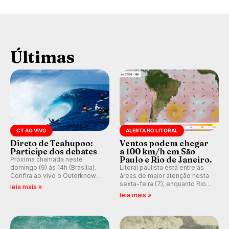
Últimas
CT AO VIVO
ALERTA NO LITORAL
Direto de Teahupoo:
Ventos podem chegar
Participe dos debates
a 100 km/h em São
Paulo e Rio de Janeiro.
Próxima chamada neste
domingo (9) às 14h (Brasília).
Litoral paulista está entre as
Confira ao vivo o Outerknown
áreas de maior atenção nesta
Tahiti Pro 2026 e participe dos
sexta-feira (7), enquanto Rio
leia mais »
comentários e debates em
de Janeiro também recebe
leia mais »
tempo real no nosso fórum,
alerta para ventos fortes.
durante as etapas da WSL.
Rajadas já chegaram a 97,2
km/h em Itanhaém.