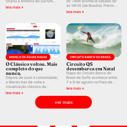
cruzou a América do Sul rumo
do Tahiti acontece sábado (8)
ao Pacífico em uma jornada
às 14h30 (de Brasília). Previsão
leia mais »
que se tornou um marco de
indica swell consistente.
leia mais »
aventura, resiliência e paixão
Medina embarca para evento e
pelo surfe.
WSL divulga baterias, com
Kelly Slater convidado.
MODELO DE ÁGUAS RASAS
CIRCUITO BANCO DO BRASIL
O Clássico voltou. Mais
Circuito QS
completo do que
desembarca em Natal
nunca.
Etapa do Circuito Banco do
Depois de ouvir a comunidade,
Brasil de Surfe acontece entre
o Waves traz de volta a
7 e 9 de agosto na Praia de
visualização clássica da
Miami (RN), em disputas
leia mais »
previsão de águas rasas,
válidas pelo Qualifying Series
leia mais »
agora integrada à nova
(QS) 4.000 e pela corrida por
plataforma e com previsão das
vagas no Challenger Series.
ver mais
ondas para até 16 dias.