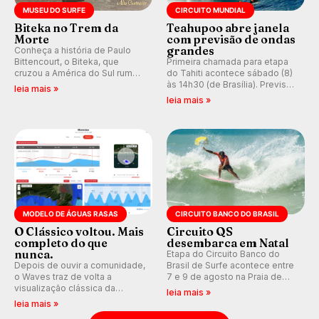
MUSEU DO SURFE
CIRCUITO MUNDIAL
Biteka no Trem da
Teahupoo abre janela
Morte
com previsão de ondas
grandes
Conheça a história de Paulo
Bittencourt, o Biteka, que
Primeira chamada para etapa
cruzou a América do Sul rumo
do Tahiti acontece sábado (8)
ao Pacífico em uma jornada
às 14h30 (de Brasília). Previsão
leia mais »
que se tornou um marco de
indica swell consistente.
leia mais »
aventura, resiliência e paixão
Medina embarca para evento e
pelo surfe.
WSL divulga baterias, com
Kelly Slater convidado.
MODELO DE ÁGUAS RASAS
CIRCUITO BANCO DO BRASIL
O Clássico voltou. Mais
Circuito QS
completo do que
desembarca em Natal
nunca.
Etapa do Circuito Banco do
Depois de ouvir a comunidade,
Brasil de Surfe acontece entre
o Waves traz de volta a
7 e 9 de agosto na Praia de
visualização clássica da
Miami (RN), em disputas
leia mais »
previsão de águas rasas,
válidas pelo Qualifying Series
leia mais »
agora integrada à nova
(QS) 4.000 e pela corrida por