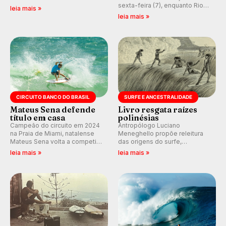
Tahiti Pro 2026 e participe dos
sexta-feira (7), enquanto Rio
leia mais »
comentários e debates em
de Janeiro também recebe
leia mais »
tempo real no nosso fórum,
alerta para ventos fortes.
durante as etapas da WSL.
Rajadas já chegaram a 97,2
km/h em Itanhaém.
CIRCUITO BANCO DO BRASIL
SURFE E ANCESTRALIDADE
Mateus Sena defende
Livro resgata raízes
título em casa
polinésias
Campeão do circuito em 2024
Antropólogo Luciano
na Praia de Miami, natalense
Meneghello propõe releitura
Mateus Sena volta a competir
das origens do surfe,
em casa em busca de manter a
resgatando a cultura polinésia
leia mais »
leia mais »
hegemonia potiguar em etapa
e questionando a visão
do Circuito Banco do Brasil.
ocidental que transformou a
prática em esporte e indústria.