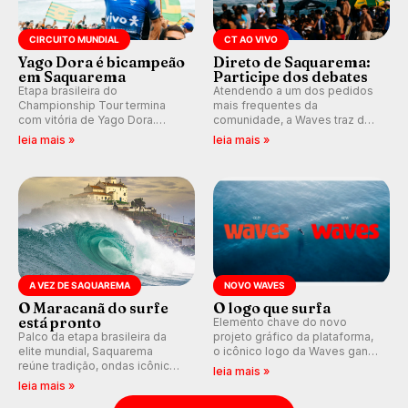
CIRCUITO MUNDIAL
CT AO VIVO
Yago Dora é bicampeão
Direto de Saquarema:
em Saquarema
Participe dos debates
Etapa brasileira do
Atendendo a um dos pedidos
Championship Tour termina
mais frequentes da
com vitória de Yago Dora.
comunidade, a Waves traz de
Sawyer Lindblad vence entre
volta os comentários e
leia mais »
leia mais »
as mulheres e Leonardo
debates em tempo real
Fioravanti assume liderança do
durante as etapas do Circuito
ranking mundial da WSL, na
Mundial.
etapa de Saquarema.
A VEZ DE SAQUAREMA
NOVO WAVES
O Maracanã do surfe
O logo que surfa
está pronto
Elemento chave do novo
Palco da etapa brasileira da
projeto gráfico da plataforma,
elite mundial, Saquarema
o icônico logo da Waves ganha
reúne tradição, ondas icônicas,
forma de ondulação.
leia mais »
torcida única e uma premiação
leia mais »
inédita, que pode render