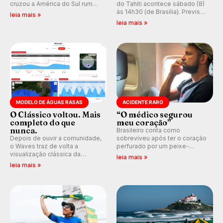
cruzou a América do Sul rumo
do Tahiti acontece sábado (8)
ao Pacífico em uma jornada
às 14h30 (de Brasília). Previsão
leia mais »
que se tornou um marco de
indica swell consistente.
leia mais »
aventura, resiliência e paixão
Medina embarca para evento e
pelo surfe.
WSL divulga baterias, com
Kelly Slater convidado.
MODELO DE ÁGUAS RASAS
ACIDENTE RARO
O Clássico voltou. Mais
“O médico segurou
completo do que
meu coração”
nunca.
Brasileiro conta como
Depois de ouvir a comunidade,
sobreviveu após ter o coração
o Waves traz de volta a
perfurado por um peixe-
visualização clássica da
agulha enquanto surfava na
leia mais »
previsão de águas rasas,
Costa Rica.
leia mais »
agora integrada à nova
plataforma e com previsão das
ondas para até 16 dias.