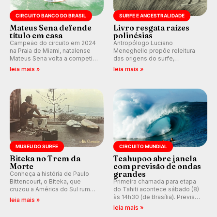
CIRCUITO BANCO DO BRASIL
SURFE E ANCESTRALIDADE
Mateus Sena defende
Livro resgata raízes
título em casa
polinésias
Campeão do circuito em 2024
Antropólogo Luciano
na Praia de Miami, natalense
Meneghello propõe releitura
Mateus Sena volta a competir
das origens do surfe,
em casa em busca de manter a
resgatando a cultura polinésia
leia mais »
leia mais »
hegemonia potiguar em etapa
e questionando a visão
do Circuito Banco do Brasil.
ocidental que transformou a
prática em esporte e indústria.
MUSEU DO SURFE
CIRCUITO MUNDIAL
Biteka no Trem da
Teahupoo abre janela
Morte
com previsão de ondas
grandes
Conheça a história de Paulo
Bittencourt, o Biteka, que
Primeira chamada para etapa
cruzou a América do Sul rumo
do Tahiti acontece sábado (8)
ao Pacífico em uma jornada
às 14h30 (de Brasília). Previsão
leia mais »
que se tornou um marco de
indica swell consistente.
leia mais »
aventura, resiliência e paixão
Medina embarca para evento e