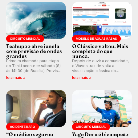
CIRCUITO MUNDIAL
MODELO DE ÁGUAS RASAS
Teahupoo abre janela
O Clássico voltou. Mais
com previsão de ondas
completo do que
grandes
nunca.
Primeira chamada para etapa
Depois de ouvir a comunidade,
do Tahiti acontece sábado (8)
o Waves traz de volta a
às 14h30 (de Brasília). Previsão
visualização clássica da
indica swell consistente.
previsão de águas rasas,
leia mais »
leia mais »
Medina embarca para evento e
agora integrada à nova
WSL divulga baterias, com
plataforma e com previsão das
Kelly Slater convidado.
ondas para até 16 dias.
ACIDENTE RARO
CIRCUITO MUNDIAL
“O médico segurou
Yago Dora é bicampeão