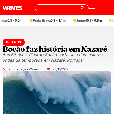
nas
0,5 - 0,5m
Praia Brava
0,9 - 1,1m
Juquei
0,7 - 0,8m
Bar
68 ANOS
Bocão faz história em Nazaré
Aos 68 anos, Ricardo Bocão surfa uma das maiores
ondas da temporada em Nazaré, Portugal.
Por Redação Waves
28/11/2022