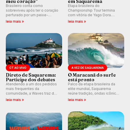
meu coração”
em Saquarema
Brasileiro conta como
Etapa brasileira do
sobreviveu após ter o coração
Championship Tour termina
perfurado por um peixe-
com vitória de Yago Dora.
agulha enquanto surfava na
Sawyer Lindblad vence entre
leia mais »
leia mais »
Costa Rica.
as mulheres e Leonardo
Fioravanti assume liderança do
ranking mundial da WSL, na
etapa de Saquarema.
CT AO VIVO
A VEZ DE SAQUAREMA
Direto de Saquarema:
O Maracanã do surfe
Participe dos debates
está pronto
Atendendo a um dos pedidos
Palco da etapa brasileira da
mais frequentes da
elite mundial, Saquarema
comunidade, a Waves traz de
reúne tradição, ondas icônicas,
volta os comentários e
torcida única e uma premiação
leia mais »
leia mais »
debates em tempo real
inédita, que pode render
durante as etapas do Circuito
quase R$ 750 mil aos
Mundial.
campeões.