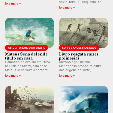
melhores surfistas do mundo.
sexta-feira (7), enquanto Rio
leia mais »
Participe dos comentários e
de Janeiro também recebe
leia mais »
debates em tempo real no
alerta para ventos fortes.
nosso fórum, durante as
Rajadas já chegaram a 97,2
etapas da WSL.
km/h em Itanhaém.
CIRCUITO BANCO DO BRASIL
SURFE E ANCESTRALIDADE
Mateus Sena defende
Livro resgata raízes
título em casa
polinésias
Campeão do circuito em 2024
Antropólogo Luciano
na Praia de Miami, natalense
Meneghello propõe releitura
Mateus Sena volta a competir
das origens do surfe,
em casa em busca de manter a
resgatando a cultura polinésia
leia mais »
leia mais »
hegemonia potiguar em etapa
e questionando a visão
do Circuito Banco do Brasil.
ocidental que transformou a
prática em esporte e indústria.