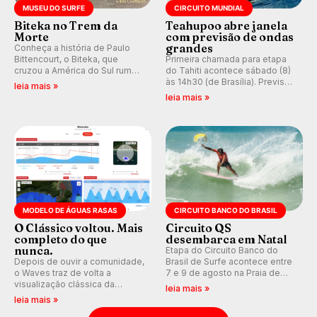
MUSEU DO SURFE
CIRCUITO MUNDIAL
Biteka no Trem da
Teahupoo abre janela
Morte
com previsão de ondas
grandes
Conheça a história de Paulo
Bittencourt, o Biteka, que
Primeira chamada para etapa
cruzou a América do Sul rumo
do Tahiti acontece sábado (8)
ao Pacífico em uma jornada
às 14h30 (de Brasília). Previsão
leia mais »
que se tornou um marco de
indica swell consistente.
leia mais »
aventura, resiliência e paixão
Medina embarca para evento e
pelo surfe.
WSL divulga baterias, com
Kelly Slater convidado.
MODELO DE ÁGUAS RASAS
CIRCUITO BANCO DO BRASIL
O Clássico voltou. Mais
Circuito QS
completo do que
desembarca em Natal
nunca.
Etapa do Circuito Banco do
Depois de ouvir a comunidade,
Brasil de Surfe acontece entre
o Waves traz de volta a
7 e 9 de agosto na Praia de
visualização clássica da
Miami (RN), em disputas
leia mais »
previsão de águas rasas,
válidas pelo Qualifying Series
leia mais »
agora integrada à nova
(QS) 4.000 e pela corrida por