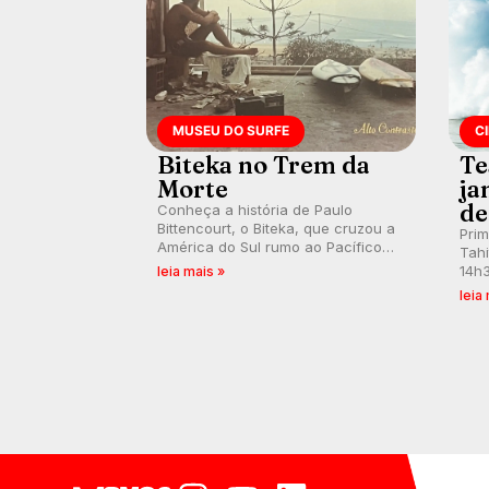
MUSEU DO SURFE
C
Biteka no Trem da
Te
Morte
ja
de
Conheça a história de Paulo
Bittencourt, o Biteka, que cruzou a
Pri
América do Sul rumo ao Pacífico
Tahi
em uma jornada que se tornou um
14h3
leia mais »
marco de aventura, resiliência e
swel
leia
paixão pelo surfe.
emb
divu
con