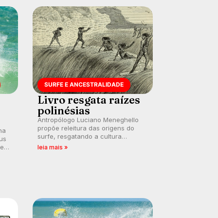
SURFE E ANCESTRALIDADE
Livro resgata raízes
polinésias
Antropólogo Luciano Meneghello
propõe releitura das origens do
na
surfe, resgatando a cultura
us
polinésia e questionando a visão
 em
leia mais »
ocidental que transformou a
prática em esporte e indústria.