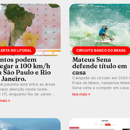
LERTA NO LITORAL
CIRCUITO BANCO DO BRASIL
ntos podem
Mateus Sena
egar a 100 km/h
defende título em
 São Paulo e Rio
casa
 Janeiro.
Campeão do circuito em 2024 
Praia de Miami, natalense Mate
ral paulista está entre as áreas
Sena volta a competir em casa
aior atenção nesta sexta-
busca de manter a hegemonia
a (7), enquanto Rio de Janeiro
leia mais »
potiguar em etapa do Circuito
ém recebe alerta para ventos
 mais »
Banco do Brasil.
es. Rajadas já chegaram a 97,2
h em Itanhaém.