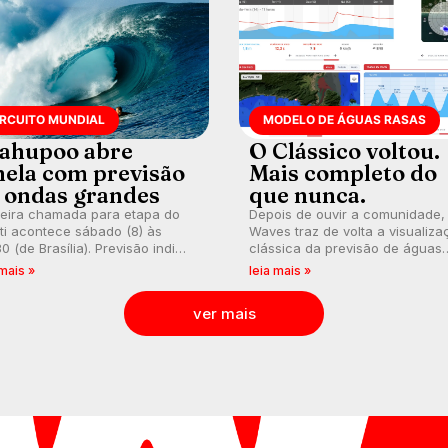
IRCUITO MUNDIAL
MODELO DE ÁGUAS RASAS
ahupoo abre
O Clássico voltou.
nela com previsão
Mais completo do
 ondas grandes
que nunca.
meira chamada para etapa do
Depois de ouvir a comunidade,
ti acontece sábado (8) às
Waves traz de volta a visualiza
0 (de Brasília). Previsão indica
clássica da previsão de águas
l consistente. Medina
rasas, agora integrada à nova
 mais »
leia mais »
arca para evento e WSL
plataforma e com previsão das
lga baterias, com Kelly Slater
ondas para até 16 dias.
ver mais
vidado.