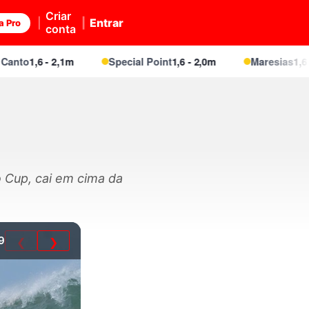
Criar
Entrar
a Pro
conta
to
1,6 - 2,1m
Special Point
1,6 - 2,0m
Maresias
1,6 - 2,
o Cup, cai em cima da
9
❮
❯