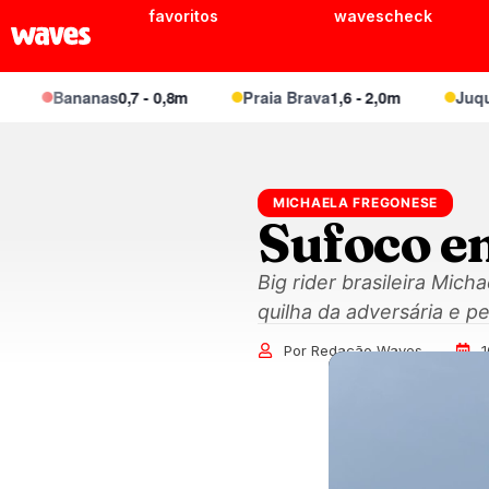
favoritos
wavescheck
Bananas
0,7 - 0,8m
Praia Brava
1,6 - 2,0m
Juquei
1,
MICHAELA FREGONESE
Sufoco e
Big rider brasileira Mic
quilha da adversária e p
Por Redação Waves
1