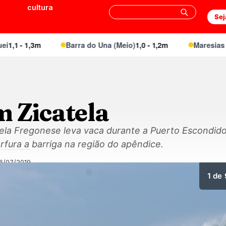
cultura
Sej
1 - 1,3m
Barra do Una (Meio)
1,0 - 1,2m
Maresias Can
m Zicatela
haela Fregonese leva vaca durante a Puerto Escondid
erfura a barriga na região do apêndice.
6/07/2019
1
de 