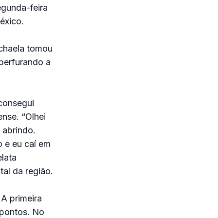
egunda-feira
éxico.
chaela tomou
 perfurando a
consegui
ense. “Olhei
a abrindo.
o e eu caí em
elata
al da região.
 A primeira
 pontos. No