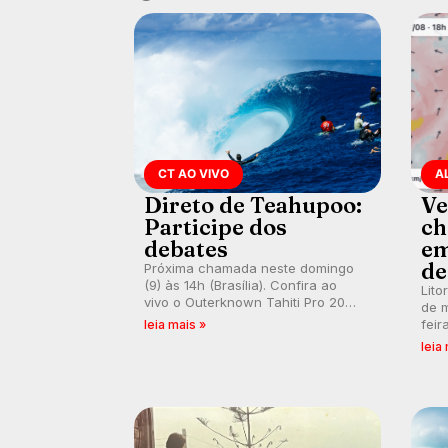
CT AO VIVO
A
Direto de Teahupoo:
Ve
Participe dos
ch
debates
em
de
Próxima chamada neste domingo
(9) às 14h (Brasília). Confira ao
Lito
vivo o Outerknown Tahiti Pro 2026
de m
e participe dos comentários e
feir
leia mais »
debates em tempo real no nosso
tamb
leia
fórum, durante as etapas da WSL.
fort
km/