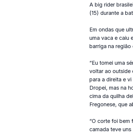
A big rider brasi
(15) durante a ba
Em ondas que ult
uma vaca e caiu e
barriga na região
“Eu tomei uma sé
voltar ao outside
para a direita e v
Dropei, mas na ho
cima da quilha de
Fregonese, que ab
“O corte foi bem 
camada teve uns o