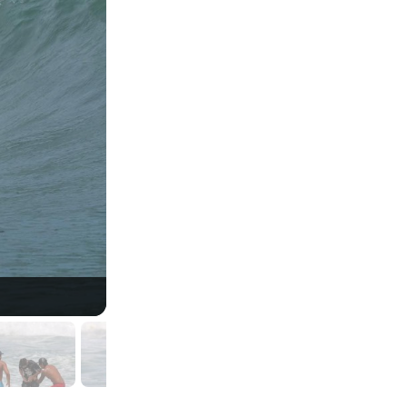
Michaela Fregonese, Puerto Escondido Cup 2019