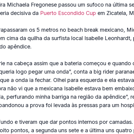
leira Michaela Fregonese passou um sufoco na última s
teria decisiva da
Puerto Escondido Cup
em Zicatela, M
rapassaram os 5 metros no beach break mexicano, Mi
m cima da quilha da surfista local Isabelle Leonhardt,
 do apêndice.
rie na cabeça assim que a bateria começou e quando 
 queria logo pegar uma onda”, conta a big rider parana
i que a onda ia fechar. Olhei para esquerda e ela estav
ra não vi que a mexicana Isabelle estava bem embaix
la, perfurando minha barriga na região da apêndice”, r
andonou a prova foi levada às pressas para um hospit
fundo e tiveram que dar pontos internos por camadas.
ito pontos, a segunda uns sete e a última uns quatro