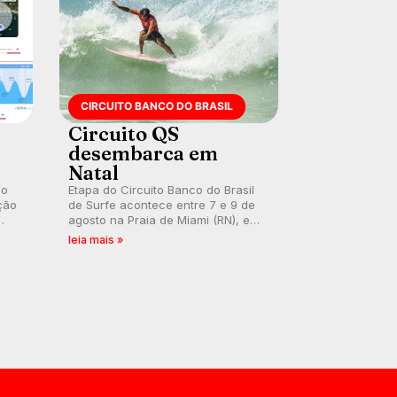
CIRCUITO BANCO DO BRASIL
Circuito QS
desembarca em
Natal
 o
Etapa do Circuito Banco do Brasil
ção
de Surfe acontece entre 7 e 9 de
agosto na Praia de Miami (RN), em
disputas válidas pelo Qualifying
leia mais »
Series (QS) 4.000 e pela corrida
por vagas no Challenger Series.