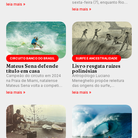
Tahiti Pro 2026 e participe dos
sexta-feira (7), enquanto Rio
leia mais »
comentários e debates em
de Janeiro também recebe
leia mais »
tempo real no nosso fórum,
alerta para ventos fortes.
durante as etapas da WSL.
Rajadas já chegaram a 97,2
km/h em Itanhaém.
CIRCUITO BANCO DO BRASIL
SURFE E ANCESTRALIDADE
Mateus Sena defende
Livro resgata raízes
título em casa
polinésias
Campeão do circuito em 2024
Antropólogo Luciano
na Praia de Miami, natalense
Meneghello propõe releitura
Mateus Sena volta a competir
das origens do surfe,
em casa em busca de manter a
resgatando a cultura polinésia
leia mais »
leia mais »
hegemonia potiguar em etapa
e questionando a visão
do Circuito Banco do Brasil.
ocidental que transformou a
prática em esporte e indústria.