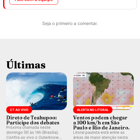
Seja o primeiro a comentar.
Últimas
CT AO VIVO
ALERTA NO LITORAL
Direto de Teahupoo:
Ventos podem chegar
Participe dos debates
a 100 km/h em São
Paulo e Rio de Janeiro.
Próxima chamada neste
domingo (9) às 14h (Brasília).
Litoral paulista está entre as
Confira ao vivo o Outerknown
áreas de maior atenção nesta