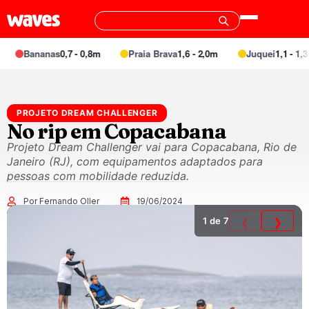
Bananas
0,7 - 0,8m
Praia Brava
1,6 - 2,0m
Juquei
1,1 - 1,3m
PROJETO DREAM CHALLENGER
No rip em Copacabana
Projeto Dream Challenger vai para Copacabana, Rio de
Janeiro (RJ), com equipamentos adaptados para
pessoas com mobilidade reduzida.
Por Fernando Oller
19/06/2024
1
de 7
❮
❯