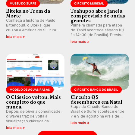
MUSEU DO SURFE
CIRCUITO MUNDIAL
Biteka no Trem da
Teahupoo abre janela
Morte
com previsão de ondas
grandes
Conheça a história de Paulo
Bittencourt, o Biteka, que
Primeira chamada para etapa
cruzou a América do Sul rumo
do Tahiti acontece sábado (8)
ao Pacífico em uma jornada
às 14h30 (de Brasília). Previsão
leia mais »
que se tornou um marco de
indica swell consistente.
leia mais »
aventura, resiliência e paixão
Medina embarca para evento e
pelo surfe.
WSL divulga baterias, com
Kelly Slater convidado.
MODELO DE ÁGUAS RASAS
CIRCUITO BANCO DO BRASIL
O Clássico voltou. Mais
Circuito QS
completo do que
desembarca em Natal
nunca.
Etapa do Circuito Banco do
Depois de ouvir a comunidade,
Brasil de Surfe acontece entre
o Waves traz de volta a
7 e 9 de agosto na Praia de
visualização clássica da
Miami (RN), em disputas
leia mais »
previsão de águas rasas,
válidas pelo Qualifying Series
leia mais »
agora integrada à nova
(QS) 4.000 e pela corrida por