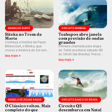
MUSEU DO SURFE
CIRCUITO MUNDIAL
Biteka no Trem da
Teahupoo abre janela
Morte
com previsão de ondas
grandes
Conheça a história de Paulo
Bittencourt, o Biteka, que
Primeira chamada para etapa
cruzou a América do Sul rumo
do Tahiti acontece sábado (8)
ao Pacífico em uma jornada
às 14h30 (de Brasília). Previsão
leia mais »
que se tornou um marco de
indica swell consistente.
leia mais »
aventura, resiliência e paixão
Medina embarca para evento e
pelo surfe.
WSL divulga baterias, com
Kelly Slater convidado.
MODELO DE ÁGUAS RASAS
CIRCUITO BANCO DO BRASIL
O Clássico voltou. Mais
Circuito QS
completo do que
desembarca em Natal