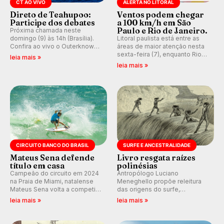
CT AO VIVO
ALERTA NO LITORAL
Direto de Teahupoo:
Ventos podem chegar
Participe dos debates
a 100 km/h em São
Paulo e Rio de Janeiro.
Próxima chamada neste
domingo (9) às 14h (Brasília).
Litoral paulista está entre as
Confira ao vivo o Outerknown
áreas de maior atenção nesta
Tahiti Pro 2026 e participe dos
sexta-feira (7), enquanto Rio
leia mais »
comentários e debates em
de Janeiro também recebe
leia mais »
tempo real no nosso fórum,
alerta para ventos fortes.
durante as etapas da WSL.
Rajadas já chegaram a 97,2
km/h em Itanhaém.
CIRCUITO BANCO DO BRASIL
SURFE E ANCESTRALIDADE
Mateus Sena defende
Livro resgata raízes
título em casa
polinésias
Campeão do circuito em 2024
Antropólogo Luciano
na Praia de Miami, natalense
Meneghello propõe releitura
Mateus Sena volta a competir
das origens do surfe,
em casa em busca de manter a
resgatando a cultura polinésia
leia mais »
leia mais »
hegemonia potiguar em etapa
e questionando a visão
do Circuito Banco do Brasil.
ocidental que transformou a
prática em esporte e indústria.