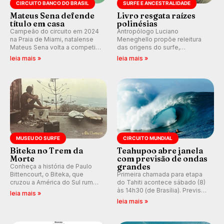
CIRCUITO BANCO DO BRASIL
SURFE E ANCESTRALIDADE
Mateus Sena defende
Livro resgata raízes
título em casa
polinésias
Campeão do circuito em 2024
Antropólogo Luciano
na Praia de Miami, natalense
Meneghello propõe releitura
Mateus Sena volta a competir
das origens do surfe,
em casa em busca de manter a
resgatando a cultura polinésia
leia mais »
leia mais »
hegemonia potiguar em etapa
e questionando a visão
do Circuito Banco do Brasil.
ocidental que transformou a
prática em esporte e indústria.
MUSEU DO SURFE
CIRCUITO MUNDIAL
Biteka no Trem da
Teahupoo abre janela
Morte
com previsão de ondas
grandes
Conheça a história de Paulo
Bittencourt, o Biteka, que
Primeira chamada para etapa
cruzou a América do Sul rumo
do Tahiti acontece sábado (8)
ao Pacífico em uma jornada
às 14h30 (de Brasília). Previsão
leia mais »
que se tornou um marco de
indica swell consistente.
leia mais »
aventura, resiliência e paixão
Medina embarca para evento e
pelo surfe.
WSL divulga baterias, com
Kelly Slater convidado.