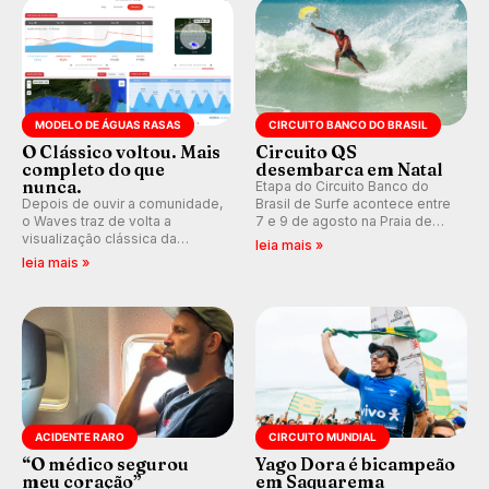
MODELO DE ÁGUAS RASAS
CIRCUITO BANCO DO BRASIL
O Clássico voltou. Mais
Circuito QS
completo do que
desembarca em Natal
nunca.
Etapa do Circuito Banco do
Depois de ouvir a comunidade,
Brasil de Surfe acontece entre
o Waves traz de volta a
7 e 9 de agosto na Praia de
visualização clássica da
Miami (RN), em disputas
leia mais »
previsão de águas rasas,
válidas pelo Qualifying Series
leia mais »
agora integrada à nova
(QS) 4.000 e pela corrida por
plataforma e com previsão das
vagas no Challenger Series.
ondas para até 16 dias.
ACIDENTE RARO
CIRCUITO MUNDIAL
“O médico segurou
Yago Dora é bicampeão
meu coração”
em Saquarema