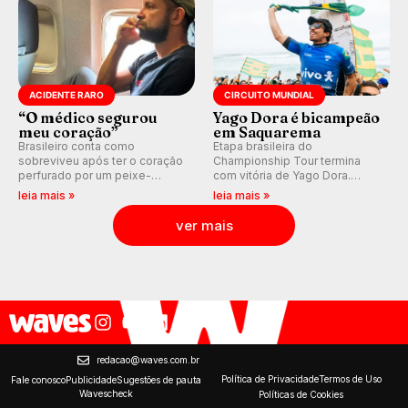
ACIDENTE RARO
CIRCUITO MUNDIAL
“O médico segurou
Yago Dora é bicampeão
meu coração”
em Saquarema
Brasileiro conta como
Etapa brasileira do
sobreviveu após ter o coração
Championship Tour termina
perfurado por um peixe-
com vitória de Yago Dora.
agulha enquanto surfava na
Sawyer Lindblad vence entre
leia mais »
leia mais »
Costa Rica.
as mulheres e Leonardo
Fioravanti assume liderança do
ver mais
ranking mundial da WSL, na
etapa de Saquarema.
redacao@waves.com.br
Política de Privacidade
Termos de Uso
Fale conosco
Publicidade
Sugestões de pauta
Wavescheck
Políticas de Cookies