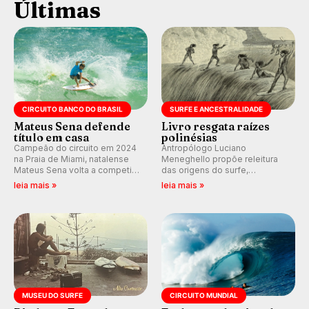
Últimas
CIRCUITO BANCO DO BRASIL
SURFE E ANCESTRALIDADE
Mateus Sena defende
Livro resgata raízes
título em casa
polinésias
Campeão do circuito em 2024
Antropólogo Luciano
na Praia de Miami, natalense
Meneghello propõe releitura
Mateus Sena volta a competir
das origens do surfe,
em casa em busca de manter a
resgatando a cultura polinésia
leia mais »
leia mais »
hegemonia potiguar em etapa
e questionando a visão
do Circuito Banco do Brasil.
ocidental que transformou a
prática em esporte e indústria.
MUSEU DO SURFE
CIRCUITO MUNDIAL