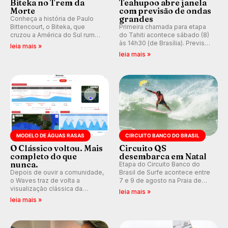
Biteka no Trem da
Teahupoo abre janela
Morte
com previsão de ondas
grandes
Conheça a história de Paulo
Bittencourt, o Biteka, que
Primeira chamada para etapa
cruzou a América do Sul rumo
do Tahiti acontece sábado (8)
ao Pacífico em uma jornada
às 14h30 (de Brasília). Previsão
leia mais »
que se tornou um marco de
indica swell consistente.
leia mais »
aventura, resiliência e paixão
Medina embarca para evento e
pelo surfe.
WSL divulga baterias, com
Kelly Slater convidado.
MODELO DE ÁGUAS RASAS
CIRCUITO BANCO DO BRASIL
O Clássico voltou. Mais
Circuito QS
completo do que
desembarca em Natal
nunca.
Etapa do Circuito Banco do
Depois de ouvir a comunidade,
Brasil de Surfe acontece entre
o Waves traz de volta a
7 e 9 de agosto na Praia de
visualização clássica da
Miami (RN), em disputas
leia mais »
previsão de águas rasas,
válidas pelo Qualifying Series
leia mais »
agora integrada à nova
(QS) 4.000 e pela corrida por
plataforma e com previsão das
vagas no Challenger Series.
ondas para até 16 dias.