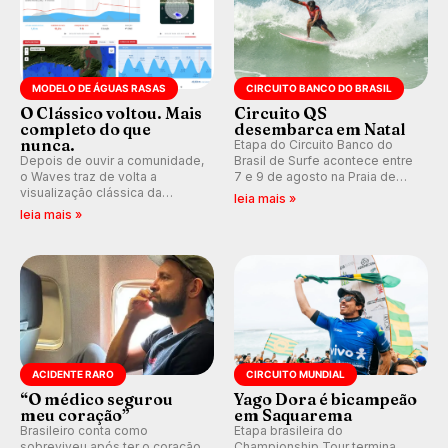
MODELO DE ÁGUAS RASAS
CIRCUITO BANCO DO BRASIL
O Clássico voltou. Mais
Circuito QS
completo do que
desembarca em Natal
nunca.
Etapa do Circuito Banco do
Depois de ouvir a comunidade,
Brasil de Surfe acontece entre
o Waves traz de volta a
7 e 9 de agosto na Praia de
visualização clássica da
Miami (RN), em disputas
leia mais »
previsão de águas rasas,
válidas pelo Qualifying Series
leia mais »
agora integrada à nova
(QS) 4.000 e pela corrida por
plataforma e com previsão das
vagas no Challenger Series.
ondas para até 16 dias.
ACIDENTE RARO
CIRCUITO MUNDIAL
“O médico segurou
Yago Dora é bicampeão
meu coração”
em Saquarema
Brasileiro conta como
Etapa brasileira do
sobreviveu após ter o coração
Championship Tour termina