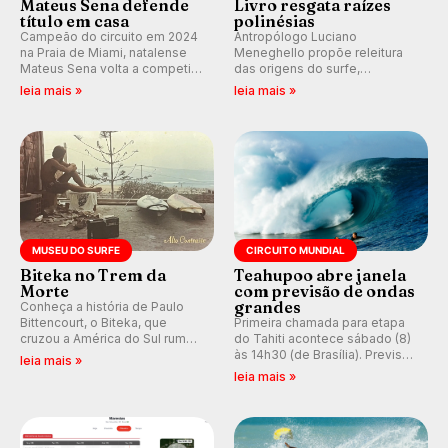
Mateus Sena defende
Livro resgata raízes
título em casa
polinésias
Campeão do circuito em 2024
Antropólogo Luciano
na Praia de Miami, natalense
Meneghello propõe releitura
Mateus Sena volta a competir
das origens do surfe,
em casa em busca de manter a
resgatando a cultura polinésia
leia mais »
leia mais »
hegemonia potiguar em etapa
e questionando a visão
do Circuito Banco do Brasil.
ocidental que transformou a
prática em esporte e indústria.
MUSEU DO SURFE
CIRCUITO MUNDIAL
Biteka no Trem da
Teahupoo abre janela
Morte
com previsão de ondas
grandes
Conheça a história de Paulo
Bittencourt, o Biteka, que
Primeira chamada para etapa
cruzou a América do Sul rumo
do Tahiti acontece sábado (8)
ao Pacífico em uma jornada
às 14h30 (de Brasília). Previsão
leia mais »
que se tornou um marco de
indica swell consistente.
leia mais »
aventura, resiliência e paixão
Medina embarca para evento e
pelo surfe.
WSL divulga baterias, com
Kelly Slater convidado.