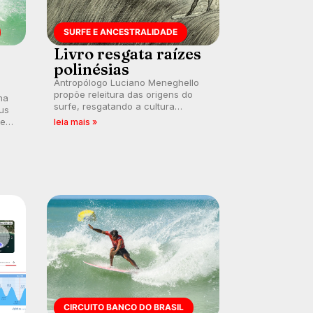
SURFE E ANCESTRALIDADE
Livro resgata raízes
polinésias
Antropólogo Luciano Meneghello
propõe releitura das origens do
na
surfe, resgatando a cultura
us
polinésia e questionando a visão
 em
leia mais »
ocidental que transformou a
prática em esporte e indústria.
CIRCUITO BANCO DO BRASIL