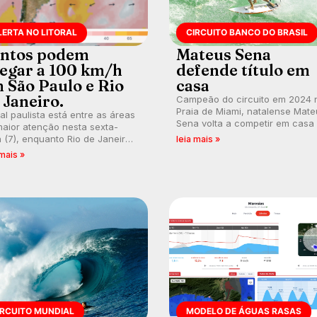
LERTA NO LITORAL
CIRCUITO BANCO DO BRASIL
ntos podem
Mateus Sena
egar a 100 km/h
defende título em
 São Paulo e Rio
casa
 Janeiro.
Campeão do circuito em 2024 
Praia de Miami, natalense Mate
ral paulista está entre as áreas
Sena volta a competir em casa
aior atenção nesta sexta-
busca de manter a hegemonia
a (7), enquanto Rio de Janeiro
leia mais »
potiguar em etapa do Circuito
ém recebe alerta para ventos
 mais »
Banco do Brasil.
es. Rajadas já chegaram a 97,2
h em Itanhaém.
IRCUITO MUNDIAL
MODELO DE ÁGUAS RASAS