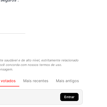
 saudável e de alto nível, estritamente relacionado
você concorda com nossos termos de uso.
mensagem.
 votados
Mais recentes
Mais antigos
Entrar