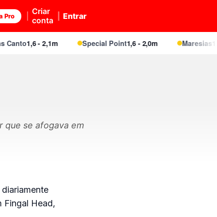
Criar
Entrar
a Pro
conta
Canto
1,6 - 2,1m
Special Point
1,6 - 2,0m
Maresias
1,6 -
er que se afogava em
 diariamente
 Fingal Head,