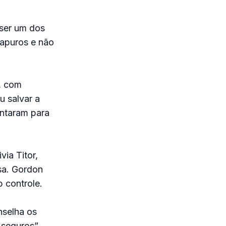
 ser um dos
 apuros e não
, com
 salvar a
untaram para
via Titor,
sa. Gordon
 controle.
nselha os
seguros”.