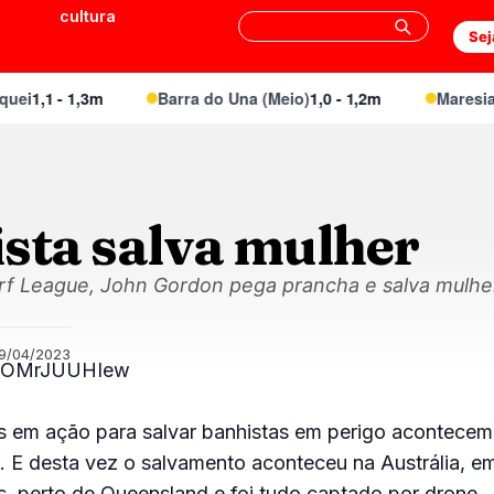
cultura
Sej
i
1,1 - 1,3m
Barra do Una (Meio)
1,0 - 1,2m
Maresias 
ista salva mulher
urf League, John Gordon pega prancha e salva mulh
19/04/2023
e/xOMrJUUHIew
as em ação para salvar banhistas em perigo acontecem
 E desta vez o salvamento aconteceu na Austrália, em
 perto de Queensland e foi tudo captado por drone.