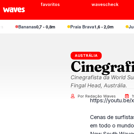
favoritos
wavescheck
Bananas
0,7 - 0,8m
Praia Brava
1,6 - 2,0m
Juque
AUSTRÁLIA
Cinegraf
Cinegrafista da World S
Fingal Head, Austrália.
Por Redação Waves
https://youtu.b
Cenas de surfist
em todo o mundo.
New South Waves,