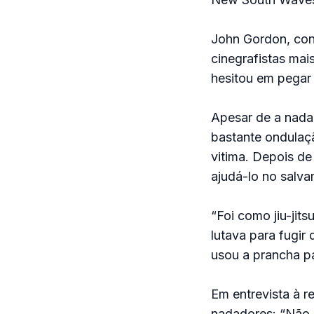
John Gordon, con
cinegrafistas mai
hesitou em pegar 
Apesar de a nadad
bastante ondulaç
vitima. Depois de
ajudá-lo no salva
“Foi como jiu-jits
lutava para fugi
usou a prancha pa
Em entrevista à r
nadadores: “Não 