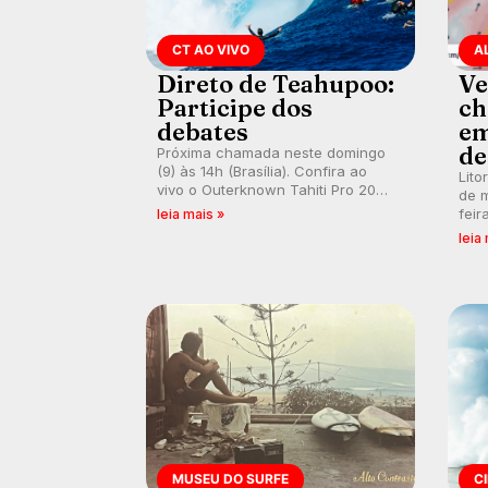
CT AO VIVO
A
Direto de Teahupoo:
Ve
Participe dos
ch
debates
em
de
Próxima chamada neste domingo
(9) às 14h (Brasília). Confira ao
Lito
vivo o Outerknown Tahiti Pro 2026
de m
e participe dos comentários e
feir
leia mais »
debates em tempo real no nosso
tamb
leia
fórum, durante as etapas da WSL.
fort
km/
MUSEU DO SURFE
C