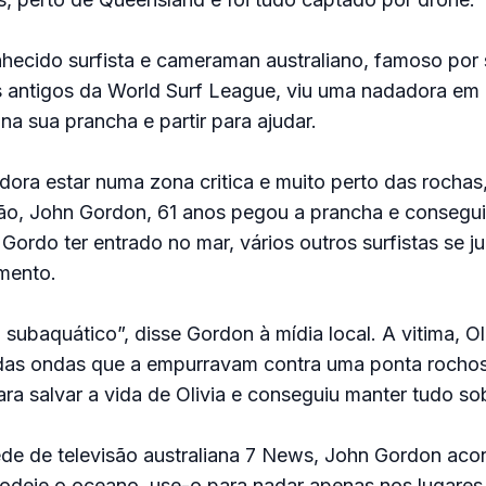
hecido surfista e cameraman australiano, famoso por
s antigos da World Surf League, viu uma nadadora em
na sua prancha e partir para ajudar.
ora estar numa zona critica e muito perto das rochas
ão, John Gordon, 61 anos pegou a prancha e conseguiu
 Gordo ter entrado no mar, vários outros surfistas se j
mento.
u subaquático”, disse Gordon à mídia local. A vitima, Oli
r das ondas que a empurravam contra uma ponta rocho
ra salvar a vida de Olivia e conseguiu manter tudo sob
ede de televisão australiana 7 News, John Gordon aco
odeie o oceano, use-o para nadar apenas nos lugares 